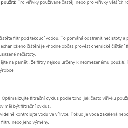
 použití
: Pro vířivky používané častěji nebo pro vířivky větších r
čistěte filtr pod tekoucí vodou. To pomáhá odstranit nečistoty a p
chanického čištění je vhodné občas provést chemické čištění fil
usazené nečistoty.
Mějte na paměti, že filtry nejsou určeny k neomezenému použití. P
ýrobce.
: Optimalizujte filtrační cyklus podle toho, jak často vířivku použí
by měl být filtrační cyklus.
avidelně kontrolujte vodu ve vířivce. Pokud je voda zakalená n
 filtru nebo jeho výměny.