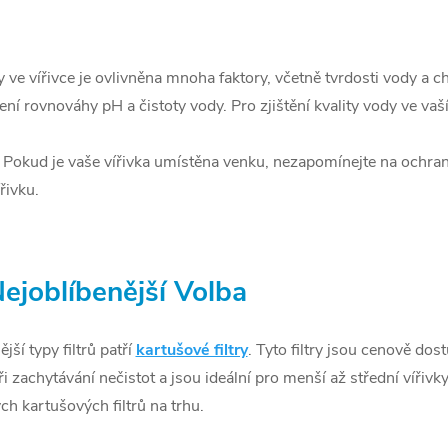
dy ve vířivce je ovlivněna mnoha faktory, včetně tvrdosti vody a 
ení rovnováhy pH a čistoty vody.
Pro zjištění kvality vody ve va
: Pokud je vaše vířivka umístěna venku, nezapomínejte na ochr
řivku.
Nejoblíbenější Volba
jší typy filtrů patří
kartušové filtry
. Tyto filtry jsou cenově dos
 zachytávání nečistot a jsou ideální pro menší až střední vířivk
ch kartušových filtrů na trhu.