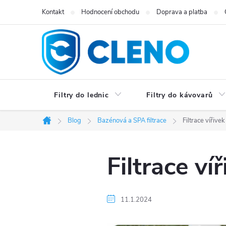
Přejít
Kontakt
Hodnocení obchodu
Doprava a platba
na
obsah
Filtry do lednic
Filtry do kávovarů
Blog
Bazénová a SPA filtrace
Filtrace vířive
Domů
Filtrace ví
11.1.2024