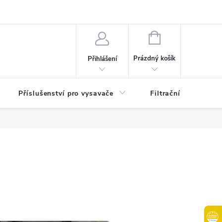
osobních údajů
B2B | Velkoobchodní prodej
Věrnostní program
NÁKUPNÍ
KOŠÍK
Prázdný košík
Přihlášení
Příslušenství pro vysavače
Filtrační patrony do