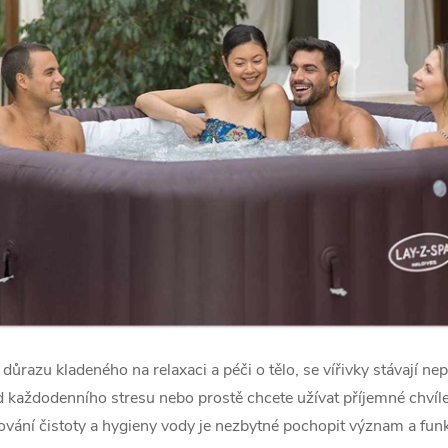
 důrazu kladeného na relaxaci a péči o tělo, se vířivky stávají 
 každodenního stresu nebo prostě chcete užívat příjemné chvíle s
hování čistoty a hygieny vody je nezbytné pochopit význam a fun