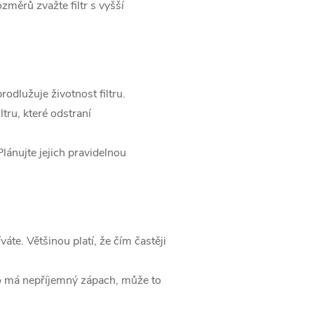
ozměrů zvažte filtr s vyšší
rodlužuje životnost filtru.
tru, které odstraní
lánujte jejich pravidelnou
váte. Většinou platí, že čím častěji
ebo má nepříjemný zápach, může to