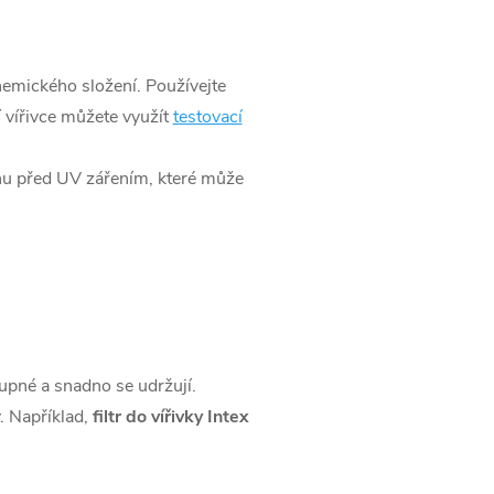
chemického složení. Používejte
ší vířivce můžete využít
testovací
anu před UV zářením, které může
tupné a snadno se udržují.
y. Například,
filtr do vířivky Intex