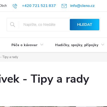
+420 721 521 837
info@cleno.cz
Obchodní podmínky
Reklamace a vrácení zboží
Podmínky ochrany 
HLEDAT
Péče o kávovar
Hadičky, spojky, přípojky
k - Tipy a rady
řivek - Tipy a rady