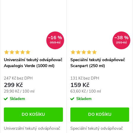
odvápňovacích cyklů. Vhodné
kávovaru. Náhrada EcoDecalk
pro...
/...
–16 %
–38 %
359 Kč
259 Kč
Univerzální tekutý odvápňovač
Speciální tekutý odvápňovač
Aqualogis Verde (1000 ml)
Scanpart (250 ml)
247 Kč bez DPH
131 Kč bez DPH
299 Kč
159 Kč
Měrná
Měrná
29,90 Kč / 100 ml
63,60 Kč / 100 ml
cena:
cena:
Skladem
Skladem
DO KOŠÍKU
DO KOŠÍKU
Univerzální tekutý odvápňovač
Speciální tekutý odvápňovač