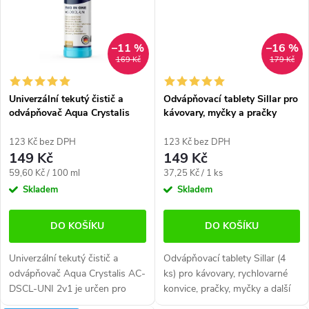
–11 %
–16 %
169 Kč
179 Kč
Univerzální tekutý čistič a
Odvápňovací tablety Sillar pro
odvápňovač Aqua Crystalis
kávovary, myčky a pračky
AC-DSCL-UNI (250ml)
(4ks)
123 Kč bez DPH
123 Kč bez DPH
149 Kč
149 Kč
Měrná
Měrná
59,60 Kč / 100 ml
37,25 Kč / 1 ks
cena:
cena:
Skladem
Skladem
DO KOŠÍKU
DO KOŠÍKU
Univerzální tekutý čistič a
Odvápňovací tablety Sillar (4
odvápňovač Aqua Crystalis AC-
ks) pro kávovary, rychlovarné
DSCL-UNI 2v1 je určen pro
konvice, pračky, myčky a další
odstranění vodního kamene,
domácí spotřebiče. Účinně