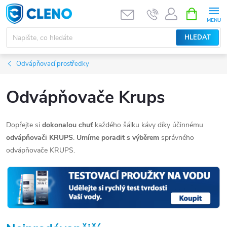
Přejít
NÁKUPNÍ
KOŠÍK
na
obsah
HLEDAT
Odvápňovací prostředky
Odvápňovače Krups
Dopřejte si
dokonalou chuť
každého šálku kávy díky účinnému
odvápňovači KRUPS
.
Umíme poradit s výběrem
správného
odvápňovače
KRUPS.