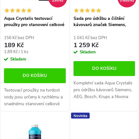
s
p
239 Kč
1 459 Kč
p
r
Aqua Crystalis testovací
Sada pro údržbu a čištění
r
proužky pro stanovení celkové
kávovarů značek Siemens,
o
tvrdosti vody (100 ks)
AEG, Bosch, Krups, Nivona
o
d
156 Kč bez DPH
1 041 Kč bez DPH
189 Kč
1 259 Kč
d
u
Měrná
1,89 Kč / 1 ks
Skladem
cena:
Skladem
u
k
DO KOŠÍKU
k
t
DO KOŠÍKU
Kompletní sada Aqua Crystalis
t
ů
pro údržbu kávovarů Siemens,
Testovací proužky na tvrdost
AEG, Bosch, Krups a Nivona
vody jsou určeny k rychlému a
ů
obsahuje vše potřebné pro
snadnému stanovení celkové
filtraci vody, odvápnění, čištění
tvrdosti vody. Pomohou vám
Novinka
vnitřních částí i údržbu...
jednoduše zkontrolovat tvrdost
vody v bazénu, vířivce, akváriu...