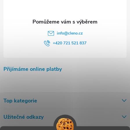
info
@
cleno.cz
+420 721 521 837
Přijímáme online platby
Top kategorie
Užitečné odkazy