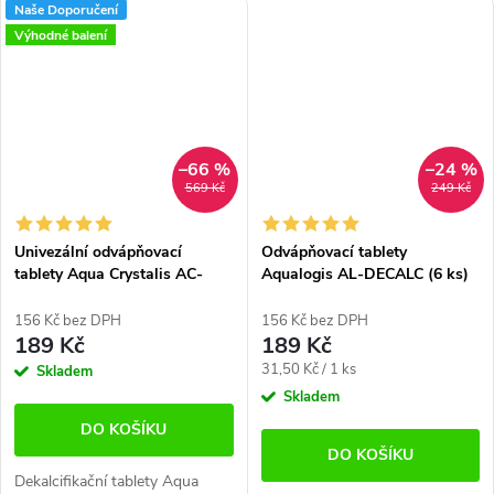
Naše Doporučení
usazenin a dalších nečistot z
odstraňují vodní kámen,
Výhodné balení
kávovarů a kompatibilních
usazeniny a nečistoty, které...
spotřebičů....
–66 %
–24 %
569 Kč
249 Kč
Univezální odvápňovací
Odvápňovací tablety
tablety Aqua Crystalis AC-
Aqualogis AL-DECALC (6 ks)
DECALC (50x2g)
156 Kč bez DPH
156 Kč bez DPH
189 Kč
189 Kč
Měrná
31,50 Kč / 1 ks
Skladem
cena:
Skladem
DO KOŠÍKU
DO KOŠÍKU
Dekalcifikační tablety Aqua