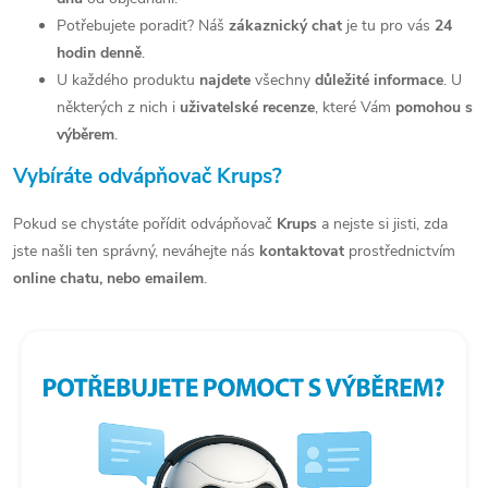
Potřebujete poradit? Náš
zákaznický chat
je tu pro vás
24
p
hodin denně
.
r
U každého produktu
najdete
všechny
důležité informace
. U
v
některých z nich i
uživatelské recenze
, které Vám
pomohou s
výběrem
.
k
Vybíráte odvápňovač Krups?
y
v
Pokud se chystáte pořídit odvápňovač
Krups
a nejste si jisti, zda
jste našli ten správný, neváhejte nás
kontaktovat
prostřednictvím
ý
online chatu, nebo emailem
.
p
i
s
u