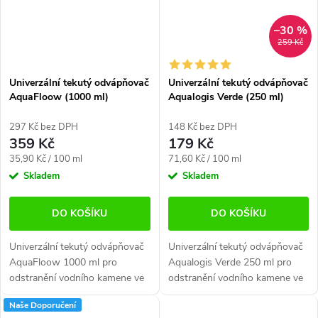
–30 %
259 Kč
Univerzální tekutý odvápňovač
Univerzální tekutý odvápňovač
AquaFloow (1000 ml)
Aqualogis Verde (250 ml)
297 Kč bez DPH
148 Kč bez DPH
359 Kč
179 Kč
Měrná
Měrná
35,90 Kč / 100 ml
71,60 Kč / 100 ml
cena:
cena:
Skladem
Skladem
DO KOŠÍKU
DO KOŠÍKU
Univerzální tekutý odvápňovač
Univerzální tekutý odvápňovač
AquaFloow 1000 ml pro
Aqualogis Verde 250 ml pro
odstranění vodního kamene ve
odstranění vodního kamene ve
vašich spotřebičích. Obsah
vašich spotřebičích. Obsah 250
Naše Doporučení
1000 ml účinné až na 10
ml. Vhodné pro jakýkoliv typ