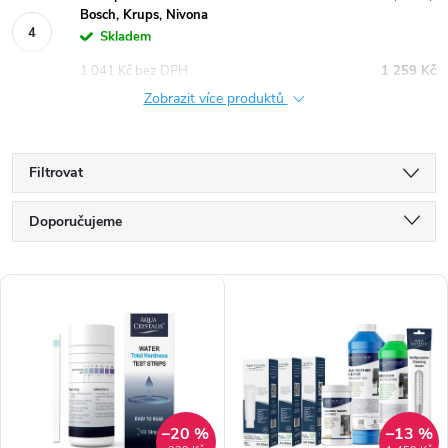
Bosch, Krups, Nivona
Skladem
1 041 Kč bez DPH
1 259 Kč
Zobrazit více produktů
Filtrovat
Ř
Doporučujeme
a
Nejlevnější
V
z
Nejdražší
ý
e
Nejprodávanější
p
n
Abecedně
i
í
–20 %
–13 %