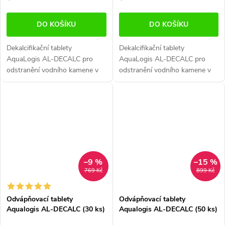
DO KOŠÍKU
DO KOŠÍKU
Dekalcifikační tablety
Dekalcifikační tablety
AquaLogis AL-DECALC pro
AquaLogis AL-DECALC pro
odstranění vodního kamene v
odstranění vodního kamene v
kávovaru. V balení je 12 tablet
kávovaru. V balení je 20 tablet
až na 6 odvápňovacích cyklů.
až na 20 odvápňovacích cyklů.
Vhodné pro jakýkoliv typ
Vhodné pro jakýkoliv typ
kávovaru.
kávovaru.
–9 %
–15 %
769 Kč
899 Kč
Odvápňovací tablety
Odvápňovací tablety
Aqualogis AL-DECALC (30 ks)
Aqualogis AL-DECALC (50 ks)