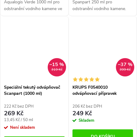
Aqualogis Verde 1000 ml pro
Spanpart 250 ml pro
odstranění vodního kamene ve
odstranění vodního kamene.
vašich spotřebičích. Obsah
Vhodný pro kapslové kávovary
1000 ml účinné až na 10
(Dolce Gusto, Nespresso,
odvápňovacích cyklů. Vhodné
Tassimo, Vertuo atd.) Obsah
pro...
250 ml.
–15 %
–37 %
319 Kč
399 Kč
Speciální tekutý odvápňovač
KRUPS F0540010
Scanpart (1000 ml)
odvápňovací přípravek
222 Kč bez DPH
206 Kč bez DPH
269 Kč
249 Kč
Měrná
13,45 Kč / 50 ml
Skladem
cena:
Není skladem
DO KOŠÍKU