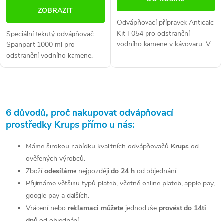
ZOBRAZIT
Odvápňovací přípravek Anticalc
Kit F054 pro odstranění
Speciální tekutý odvápňovač
vodního kamene v kávovaru. V
Spanpart 1000 ml pro
balení jsou 2 sáčky
odstranění vodního kamene.
přípravku + 1 testovací
Vhodný pro kapslové kávovary
proužek na tvrdost...
(Dolce Gusto, Nespresso,
Tassimo, Vertuo atd.) Obsah
O
1000...
v
6 důvodů, proč nakupovat odvápňovací
prostředky Krups přímo u nás:
l
á
Máme širokou nabídku kvalitních odvápňovačů
Krups
od
ověřených výrobců.
d
Zboží
odesíláme
nejpozději
do 24 h
od objednání.
a
Přijímáme většinu typů plateb, včetně online plateb, apple pay,
google pay a dalších.
c
Vrácení nebo
reklamaci můžete
jednoduše
provést do 14ti
í
dnů
od objednání.