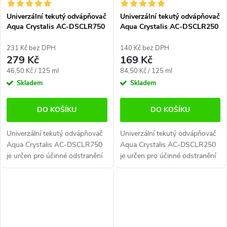
Univerzální tekutý odvápňovač
Univerzální tekutý odvápňovač
Aqua Crystalis AC-DSCLR750
Aqua Crystalis AC-DSCLR250
(750 ml)
(250 ml)
231 Kč bez DPH
140 Kč bez DPH
279 Kč
169 Kč
Měrná
Měrná
46,50 Kč / 125 ml
84,50 Kč / 125 ml
cena:
cena:
Skladem
Skladem
DO KOŠÍKU
DO KOŠÍKU
Univerzální tekutý odvápňovač
Univerzální tekutý odvápňovač
Aqua Crystalis AC-DSCLR750
Aqua Crystalis AC-DSCLR250
je určen pro účinné odstranění
je určen pro účinné odstranění
vodního kamene z kávovarů a
vodního kamene z kávovarů a
dalších kompatibilních
dalších kompatibilních
spotřebičů. ☕ Použití a balení...
spotřebičů. ☕ Použití a balení...