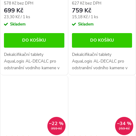
578 Kč bez DPH
627 Kč bez DPH
699 Kč
759 Kč
Měrná
Měrná
23,30 Kč / 1 ks
15,18 Kč / 1 ks
cena:
cena:
Skladem
Skladem
DO KOŠÍKU
DO KOŠÍKU
Dekalcifikační tablety
Dekalcifikační tablety
AquaLogis AL-DECALC pro
AquaLogis AL-DECALC pro
odstranění vodního kamene v
odstranění vodního kamene v
kávovaru. V balení je 30 tablet
kávovaru. V balení je 50 tablet
až na 15 odvápňovacích cyklů.
až na 25 odvápňovacích cyklů.
Vhodné pro jakýkoliv typ
Vhodné pro jakýkoliv typ
kávovaru.
kávovaru.
–22 %
–34 %
359 Kč
259 Kč