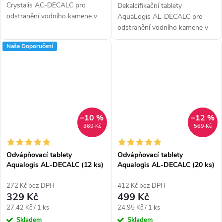
Crystalis AC-DECALC pro
Dekalcifikační tablety
odstranění vodního kamene v
AquaLogis AL-DECALC pro
kávovaru. V balení je 50 tablet
odstranění vodního kamene v
až na 25 odvápňovacích cyklů.
kávovaru. V balení je 6 tablet až
Naše Doporučení
Vhodné pro jakýkoliv typ...
na 3 odvápňovací cykly.
Vhodné pro jakýkoliv typ
kávovaru.
–10 %
–12 %
369 Kč
569 Kč
Odvápňovací tablety
Odvápňovací tablety
Aqualogis AL-DECALC (12 ks)
Aqualogis AL-DECALC (20 ks)
272 Kč bez DPH
412 Kč bez DPH
329 Kč
499 Kč
Měrná
Měrná
27,42 Kč / 1 ks
24,95 Kč / 1 ks
cena:
cena:
Skladem
Skladem