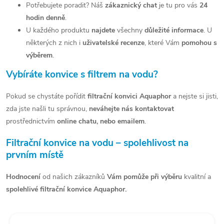
Potřebujete poradit? Náš
zákaznický chat
je tu pro vás
24
p
hodin denně
.
r
U každého produktu
najdete
všechny
důležité informace
. U
v
některých z nich i
uživatelské recenze
, které Vám
pomohou s
výběrem
.
k
Vybíráte konvice s filtrem na vodu?
y
v
Pokud se chystáte pořídit
filtrační konvici Aquaphor
a nejste si jisti,
zda jste našli tu správnou,
neváhejte nás kontaktovat
ý
prostřednictvím
online chatu, nebo emailem
.
p
Filtrační konvice na vodu – spolehlivost na
i
prvním místě
s
Hodnocení
od našich zákazníků
Vám pomůže při výběru
kvalitní a
u
spolehlivé filtrační konvice Aquaphor.