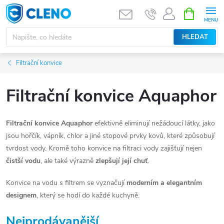
Přejít
NÁKUPNÍ
KOŠÍK
na
obsah
HLEDAT
Filtrační konvice
Filtrační konvice Aquaphor
Filtrační konvice Aquaphor
efektivně eliminují nežádoucí látky, jako
jsou hořčík, vápník, chlor a jiné stopové prvky kovů, které způsobují
tvrdost vody. Kromě toho konvice na filtraci vody zajišťují nejen
čistší vodu
, ale také výrazně
zlepšují její chuť
.
Konvice na vodu s filtrem se vyznačují
moderním a elegantním
designem
, který se hodí do každé kuchyně.
Nejprodávanější