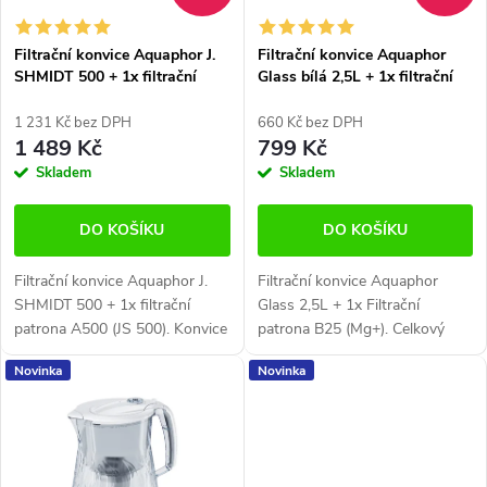
p
p
r
Filtrační konvice Aquaphor J.
Filtrační konvice Aquaphor
r
SHMIDT 500 + 1x filtrační
Glass bílá 2,5L + 1x filtrační
o
patrona A500
patrona B25 (Mg+)
o
d
1 231 Kč bez DPH
660 Kč bez DPH
1 489 Kč
799 Kč
d
u
Skladem
Skladem
u
k
DO KOŠÍKU
DO KOŠÍKU
k
t
Filtrační konvice Aquaphor J.
Filtrační konvice Aquaphor
t
ů
SHMIDT 500 + 1x filtrační
Glass 2,5L + 1x Filtrační
patrona A500 (JS 500). Konvice
patrona B25 (Mg+). Celkový
ů
nové generace na bázi reversní
objem 2,5 litrů. Materiál džbánu:
Novinka
Novinka
osmózy. Kombinuje několik
Sklo Barva: Bílá
typů čištění najednou Celkový...