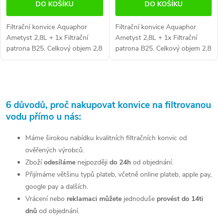
DO KOŠÍKU
DO KOŠÍKU
Filtrační konvice Aquaphor
Filtrační konvice Aquaphor
Ametyst 2,8L + 1x Filtrační
Ametyst 2,8L + 1x Filtrační
patrona B25. Celkový objem 2,8
patrona B25. Celkový objem 2,8
litrů. Barva: Bílá
litrů. Barva: Černá
O
v
6 důvodů, proč nakupovat konvice na filtrovanou
vodu přímo u nás:
l
á
Máme širokou nabídku kvalitních filtračních konvic od
ověřených výrobců.
d
Zboží
odesíláme
nejpozději
do 24h
od objednání.
a
Přijímáme většinu typů plateb, včetně online plateb, apple pay,
google pay a dalších.
c
Vrácení nebo
reklamaci můžete
jednoduše
provést do 14ti
í
dnů
od objednání.