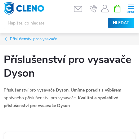
Přejít
NÁKUPNÍ
KOŠÍK
na
obsah
HLEDAT
Příslušenství pro vysavače
Příslušenství pro vysavače
Dyson
Příslušenství pro vysavače
Dyson
.
Umíme poradit s výběrem
správného příslušenství pro vysavače.
Kvalitní a spolehlivé
příslušenství pro vysavače
Dyson
.