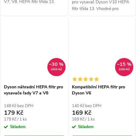
V7, V8. HEPA filtr třída 13.
pro vysavač Dyson V10 HEPA
Vhodné pro alergiky.
filtr třída 13. Vhodné pro
alergiky.
–30 %
–15 %
259 Kč
199 Kč
Dyson náhradní HEPA filtr pro
Kompatibilní HEPA filtr pro
vysavače řady V7 a V8
Dyson V6
148 Kč bez DPH
140 Kč bez DPH
179 Kč
169 Kč
Měrná
Měrná
179 Kč / 1 ks
169 Kč / 1 ks
cena:
cena:
Skladem
Skladem