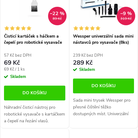
i
í
–22 %
–9 %
s
p
89 Kč
319 Kč
p
r
Čisticí kartáček s háčkem a
Wessper univerzální sada mini
r
čepelí pro robotické vysavače
nástavců pro vysavače (8ks)
o
o
d
57 Kč bez DPH
239 Kč bez DPH
69 Kč
289 Kč
d
u
Měrná
69 Kč / 1 ks
Skladem
cena:
Skladem
u
k
DO KOŠÍKU
k
t
DO KOŠÍKU
Sada mini trysek Wessper pro
t
ů
přesné čištění těžko
Náhradní čisticí nástroj pro
dostupných míst. Univerzální
robotické vysavače s kartáčkem
ů
použití, rychlá výměna
a čepelí na řezání vlasů.
nástavců, nízká hmotnost.
Multifunkční, praktický, ideální
Kompatibilní s trubkami o
pro údržbu rotačních kartáčů.