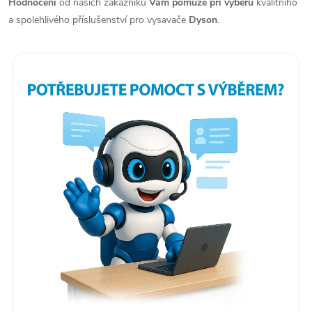
Hodnocení
od našich zákazníků
Vám pomůže při výběru
kvalitního
u
a spolehlivého příslušenství pro vysavače
Dyson
.