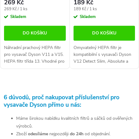
269 Kč
189 Kč
Měrná
Měrná
269 Kč / 1 ks
189 Kč / 1 ks
cena:
cena:
Skladem
Skladem
DO KOŠÍKU
DO KOŠÍKU
Náhradní prachový HEPA filtr
Omyvatelný HEPA filtr je
pro vysavač Dyson V11 a V15.
kompatibilní s vysavači Dyson
HEPA filtr třída 13. Vhodné pro
V12 Detect Slim, Absolute a
alergiky.
Extra a nahrazuje filtr Dyson
972126-02. Pomáhá
zachycovat jemný prach a
O
alergenní částice,...
v
6 důvodů, proč nakupovat příslušenství pro
vysavače Dyson přímo u nás:
l
á
Máme širokou nabídku kvalitních filtrů a sáčků od ověřených
výrobců.
d
Zboží
odesíláme
nejpozději
do 24h
od objednání.