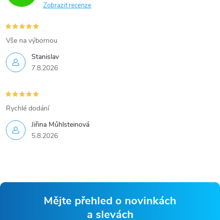
Zobrazit recenze
Vše na výbornou
Stanislav
7.8.2026
Rychlé dodání
Jiřina Műhlsteinová
5.8.2026
Mějte přehled o novinkách
a slevách