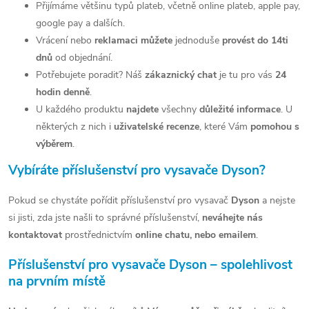
a
Přijímáme většinu typů plateb, včetně online plateb, apple pay,
google pay a dalších.
c
Vrácení nebo
reklamaci můžete
jednoduše
provést do 14ti
í
dnů
od objednání.
Potřebujete poradit? Náš
zákaznický chat
je tu pro vás
24
p
hodin denně
.
r
U každého produktu
najdete
všechny
důležité informace
. U
v
některých z nich i
uživatelské recenze
, které Vám
pomohou s
výběrem
.
k
Vybíráte příslušenství pro vysavače Dyson?
y
v
Pokud se chystáte pořídit příslušenství pro vysavač
Dyson
a nejste
si jisti, zda jste našli to správné příslušenství,
neváhejte nás
ý
kontaktovat
prostřednictvím
online chatu, nebo emailem
.
p
Příslušenství pro vysavače Dyson – spolehlivost
i
na prvním místě
s