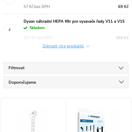
57 Kč bez DPH
69 Kč
Dyson náhradní HEPA filtr pro vysavače řady V11 a V15
Skladem
222 Kč bez DPH
269 Kč
Zobrazit více produktů
Filtrovat
Ř
Doporučujeme
a
Nejlevnější
V
z
Nejdražší
ý
e
Nejprodávanější
p
n
Abecedně