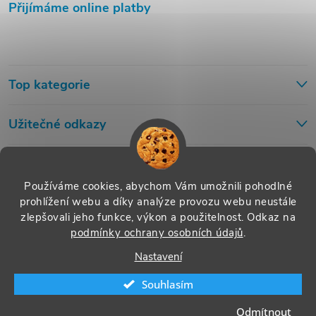
Přijímáme online platby
Top kategorie
Užitečné odkazy
Používáme cookies, abychom Vám umožnili pohodlné
prohlížení webu a díky analýze provozu webu neustále
zlepšovali jeho funkce, výkon a použitelnost.
Odkaz na
podmínky ochrany osobních údajů
.
Nastavení
Souhlasím
Copyright 2026
Cleno.cz
. Všechna práva vyhrazena.
Upravit nastavení
Odmítnout
cookies