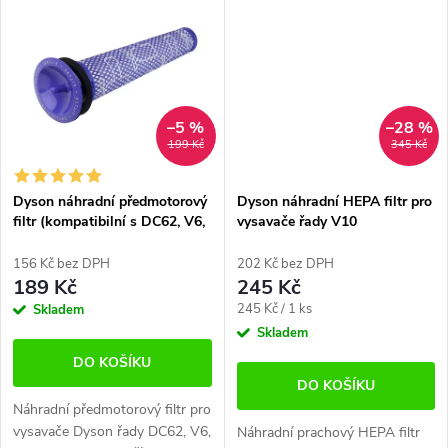
průměru...
Kompatibilita:...
–5 %
–28 %
199 Kč
345 Kč
Dyson náhradní předmotorový
Dyson náhradní HEPA filtr pro
filtr (kompatibilní s DC62, V6,
vysavače řady V10
V7, V8)
156 Kč bez DPH
202 Kč bez DPH
189 Kč
245 Kč
Měrná
245 Kč / 1 ks
Skladem
cena:
Skladem
DO KOŠÍKU
DO KOŠÍKU
Náhradní předmotorový filtr pro
vysavače Dyson řady DC62, V6,
Náhradní prachový HEPA filtr