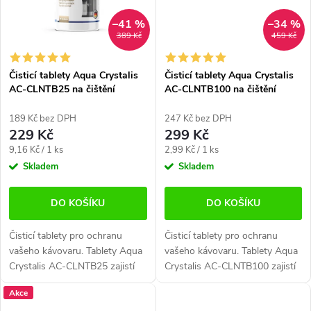
–41 %
–34 %
389 Kč
459 Kč
Čisticí tablety Aqua Crystalis
Čisticí tablety Aqua Crystalis
AC-CLNTB25 na čištění
AC-CLNTB100 na čištění
kávovarů (25x2g)
kávovarů (100x2g)
189 Kč bez DPH
247 Kč bez DPH
229 Kč
299 Kč
Měrná
Měrná
9,16 Kč / 1 ks
2,99 Kč / 1 ks
cena:
cena:
Skladem
Skladem
DO KOŠÍKU
DO KOŠÍKU
Čisticí tablety pro ochranu
Čisticí tablety pro ochranu
vašeho kávovaru. Tablety Aqua
vašeho kávovaru. Tablety Aqua
Crystalis AC-CLNTB25 zajistí
Crystalis AC-CLNTB100 zajistí
lepší aroma kávy a delší
lepší aroma kávy a delší
Akce
životnost přístroje. Určeno pro
životnost přístroje. Určeno pro