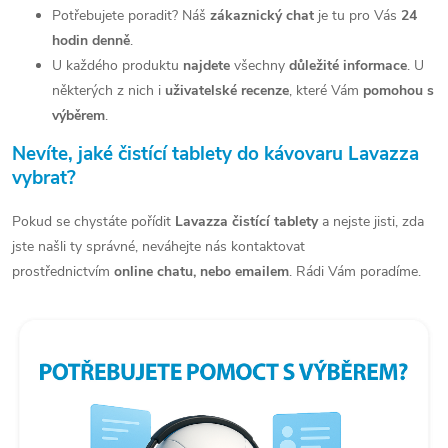
Potřebujete poradit? Náš
zákaznický chat
je tu pro Vás
24
p
hodin denně
.
r
U každého produktu
najdete
všechny
důležité informace
. U
v
některých z nich i
uživatelské recenze
, které Vám
pomohou s
výběrem
.
k
Nevíte, jaké čistící tablety do kávovaru Lavazza
y
vybrat?
v
Pokud se chystáte pořídit
Lavazza čistící tablety
a nejste jisti, zda
ý
jste našli ty správné, neváhejte nás kontaktovat
p
prostřednictvím
online chatu, nebo emailem
.
Rádi Vám poradíme.
i
s
u