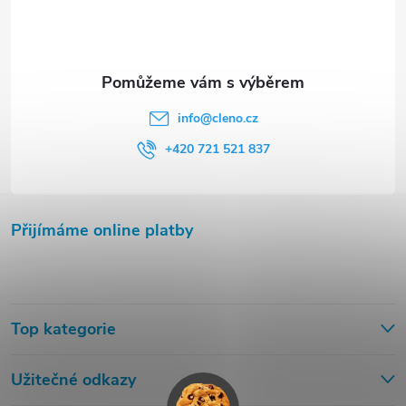
info
@
cleno.cz
+420 721 521 837
Přijímáme online platby
Top kategorie
Užitečné odkazy