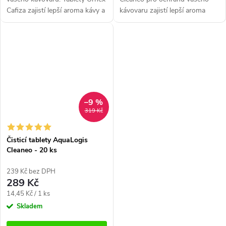
Cafiza zajistí lepší aroma kávy a
kávovaru zajistí lepší aroma
delší životnost přístroje. Určeno
kávy a delší životnost přístroje.
pro všechny kávovary. Balení
Určeno pro všechny kávovary.
obsahuje 100...
Balení obsahuje 10 kusů...
–9 %
319 Kč
Čisticí tablety AquaLogis
Cleaneo - 20 ks
239 Kč bez DPH
289 Kč
Měrná
14,45 Kč / 1 ks
cena:
Skladem