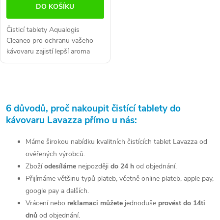
DO KOŠÍKU
Čisticí tablety Aqualogis
Cleaneo pro ochranu vašeho
kávovaru zajistí lepší aroma
kávy a delší životnost přístroje.
Určeno pro všechny kávovary.
Balení...
O
v
6 důvodů, proč nakoupit čistící tablety do
kávovaru Lavazza přímo u nás:
l
á
Máme širokou nabídku kvalitních čistících tablet Lavazza od
ověřených výrobců.
d
Zboží
odesíláme
nejpozději
do 24 h
od objednání.
a
Přijímáme většinu typů plateb, včetně online plateb, apple pay,
google pay a dalších.
c
Vrácení nebo
reklamaci můžete
jednoduše
provést do 14ti
í
dnů
od objednání.