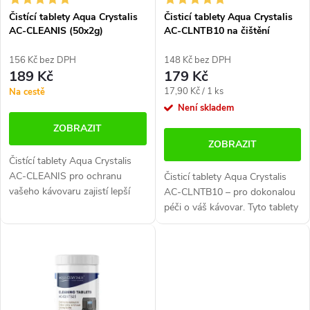
p
r
Čistící tablety Aqua Crystalis
Čisticí tablety Aqua Crystalis
r
AC-CLEANIS (50x2g)
AC-CLNTB10 na čištění
o
kávovarů (10x2g)
o
d
156 Kč bez DPH
148 Kč bez DPH
189 Kč
179 Kč
d
u
Měrná
17,90 Kč / 1 ks
Na cestě
cena:
Není skladem
u
k
ZOBRAZIT
k
t
ZOBRAZIT
Čistící tablety Aqua Crystalis
t
ů
AC-CLEANIS pro ochranu
Čisticí tablety Aqua Crystalis
vašeho kávovaru zajistí lepší
AC-CLNTB10 – pro dokonalou
ů
aroma kávy a delší životnost
péči o váš kávovar. Tyto tablety
přístroje. Určeno pro všechny
zajišťují nejen lepší aroma vaší
kávovary. ...
kávy, ale také prodlužují
životnost přístroje. Jsou...