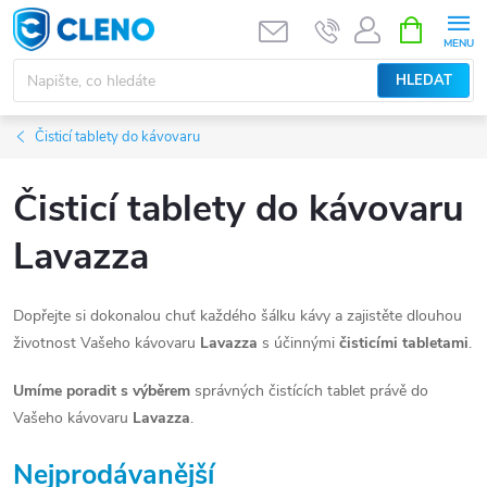
Přejít
NÁKUPNÍ
KOŠÍK
na
obsah
HLEDAT
Čisticí tablety do kávovaru
Čisticí tablety do kávovaru
Lavazza
Dopřejte si dokonalou chuť každého šálku kávy a zajistěte dlouhou
životnost Vašeho kávovaru
Lavazza
s účinnými
čisticími tabletami
.
Umíme poradit s výběrem
správných čistících tablet právě do
Vašeho kávovaru
Lavazza
.
Nejprodávanější