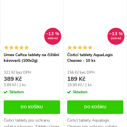
všechny kávovary. ...
všechny kávovary. Balení...
–13 %
–13 %
449 Kč
219 Kč
Urnex Cafiza tablety na čištění
Čisticí tablety AquaLogis
kávovarů (100x2g)
Cleaneo - 10 ks
321 Kč bez DPH
156 Kč bez DPH
389 Kč
189 Kč
Měrná
Měrná
3,89 Kč / 1 ks
18,90 Kč / 1 ks
cena:
cena:
Skladem
Skladem
DO KOŠÍKU
DO KOŠÍKU
Čisticí tablety pro ochranu
Čisticí tablety Aqualogis
vašeho kávovaru. Tablety Urnex
Cleaneo pro ochranu vašeho