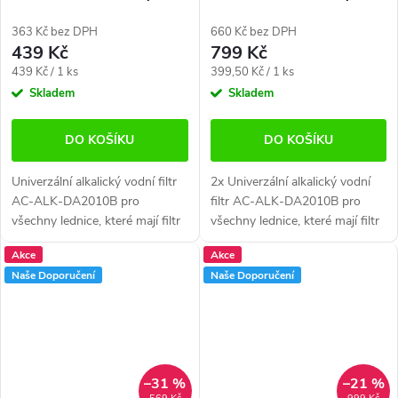
lednice (kompatibilní s DA29-
lednice (kompatibilní s DA29-
10105J)
10105J)
363 Kč bez DPH
660 Kč bez DPH
439 Kč
799 Kč
Měrná
Měrná
439 Kč / 1 ks
399,50 Kč / 1 ks
cena:
cena:
Skladem
Skladem
DO KOŠÍKU
DO KOŠÍKU
Univerzální alkalický vodní filtr
2x Univerzální alkalický vodní
AC-ALK-DA2010B pro
filtr AC-ALK-DA2010B pro
všechny lednice, které mají filtr
všechny lednice, které mají filtr
umístěny na hadičce. Vhodné
umístěny na hadičce. Vhodné
Akce
Akce
pro všechny americké
pro všechny americké
Naše Doporučení
Naše Doporučení
chladničky s...
chladničky s...
–31 %
–21 %