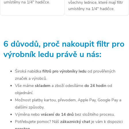
umístěny na 1/4" hadičce.
všechny lednice, které mají filtr
Vhodné pro všechny americké
umístěny na 1/4" hadičce.
chladničky s filtrem, umístěným
Vhodné pro všechny americké
na přívodní hadičce,...
chladničky s filtrem, umístěným
na přívodní hadičce, za...
O
v
6 důvodů, proč nakoupit filtr pro
l
výrobník ledu právě u nás:
á
d
Široká nabídka
filtrů pro výrobníky ledu
od prověřených
značek a výrobců.
a
Vše máme
skladem
a zboží odesíláme
do 24 hodin
od
c
objednání.
Možnost platby kartou, převodem, Apple Pay, Google Pay a
í
dalšími způsoby.
p
Výměna nebo
vrácení do 14 dnů
bez složitého procesu.
Potřebujete pomoc? Náš
zákaznický chat
je vám k dispozici
r
nonstop
.