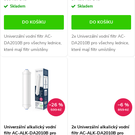
u
cena:
cena:
Skladem
Skladem
u
k
k
t
DO KOŠÍKU
DO KOŠÍKU
t
ů
Univerzální vodní filtr AC-
2x Univerzální vodní filtr AC-
DA2010B pro všechny lednice,
DA2010B pro všechny lednice,
ů
které mají filtr umístěny
které mají filtr umístěny
na hadičce. Vhodné pro
na hadičce. Vhodné pro
všechny americké chladničky s
všechny americké chladničky s
filtrem, umístěným na...
filtrem, umístěným na...
–26 %
–6 %
599 Kč
859 Kč
Univerzální alkalický vodní
2x Univerzální alkalický vodní
filtr AC-ALK-DA2010B pro
filtr AC-ALK-DA2010B pro