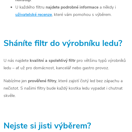
v
U každého filtru
najdete podrobné informace
a někdy i
uživatelské recenze
, které vám pomohou s výběrem.
k
y
v
Sháníte filtr do výrobníku ledu?
ý
p
U nás najdete
kvalitní a spolehlivý filtr
pro většinu typů výrobníků
i
ledu – ať už pro domácnost, kancelář nebo gastro provoz.
s
Nabízíme jen
prověřené filtry
, které zajistí čistý led bez zápachu a
nečistot. S našimi filtry bude každý kostka ledu vypadat i chutnat
u
skvěle.
Nejste si jisti výběrem?