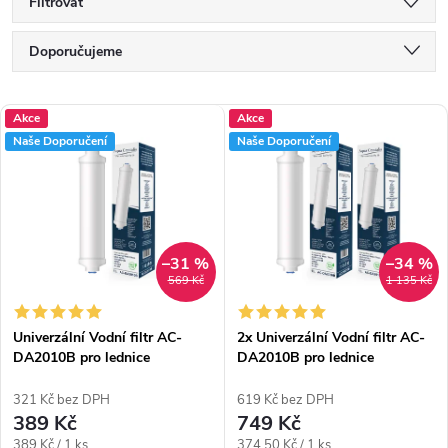
Filtrovat
Ř
Doporučujeme
a
Nejlevnější
V
z
Akce
Akce
Nejdražší
Naše Doporučení
Naše Doporučení
ý
e
Nejprodávanější
p
n
Abecedně
i
í
–31 %
–34 %
s
p
569 Kč
1 135 Kč
p
r
Univerzální Vodní filtr AC-
2x Univerzální Vodní filtr AC-
r
DA2010B pro lednice
DA2010B pro lednice
o
(kompatibilní s DA29-10105J)
(kompatibilní s DA29-10105J)
o
d
321 Kč bez DPH
619 Kč bez DPH
389 Kč
749 Kč
d
Měrná
Měrná
389 Kč / 1 ks
374,50 Kč / 1 ks