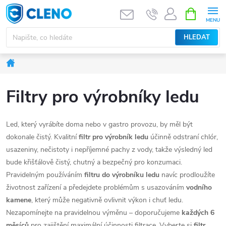
Přejít
NÁKUPNÍ
KOŠÍK
na
obsah
HLEDAT
Domů
Filtry pro výrobníky ledu
Led, který vyrábíte doma nebo v gastro provozu, by měl být
dokonale čistý. Kvalitní
filtr pro výrobník ledu
účinně odstraní chlór,
usazeniny, nečistoty i nepříjemné pachy z vody, takže výsledný led
bude křišťálově čistý, chutný a bezpečný pro konzumaci.
Pravidelným používáním
filtru do výrobníku ledu
navíc prodloužíte
životnost zařízení a předejdete problémům s usazováním
vodního
kamene
, který může negativně ovlivnit výkon i chuť ledu.
Nezapomínejte na pravidelnou výměnu – doporučujeme
každých 6
měsíců
pro zajištění maximální účinnosti filtrace.
Vyberte si
filtr