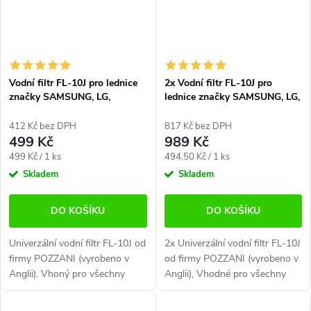
Vodní filtr FL-10J pro lednice
2x Vodní filtr FL-10J pro
značky SAMSUNG, LG,
lednice značky SAMSUNG, LG,
DAEWOO a další
DAEWOO a další
412 Kč bez DPH
817 Kč bez DPH
499 Kč
989 Kč
Měrná
Měrná
499 Kč / 1 ks
494,50 Kč / 1 ks
cena:
cena:
Skladem
Skladem
DO KOŠÍKU
DO KOŠÍKU
Univerzální vodní filtr FL-10J od
2x Univerzální vodní filtr FL-10J
firmy POZZANI (vyrobeno v
od firmy POZZANI (vyrobeno v
Anglii). Vhoný pro všechny
Anglii), Vhodné pro všechny
chladničky, které mají filtr
chladničky, které mají filtr
umístěný na hadičce za
umístěný na hadičce za