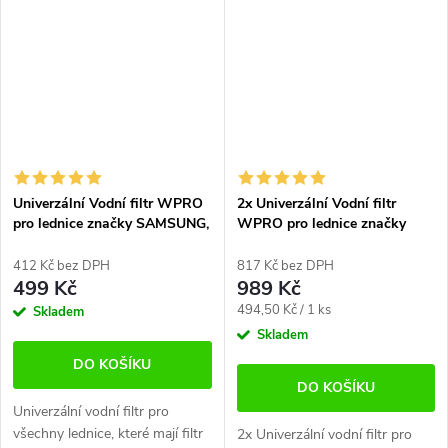
chladničkou. Doporučujeme
chladničkou. Doporučujeme...
vyzkoušet...
Univerzální Vodní filtr WPRO
2x Univerzální Vodní filtr
pro lednice značky SAMSUNG,
WPRO pro lednice značky
LG, DAEWOO a další
SAMSUNG, LG, DAEWOO
412 Kč bez DPH
817 Kč bez DPH
499 Kč
989 Kč
Měrná
494,50 Kč / 1 ks
Skladem
cena:
Skladem
DO KOŠÍKU
DO KOŠÍKU
Univerzální vodní filtr pro
všechny lednice, které mají filtr
2x Univerzální vodní filtr pro