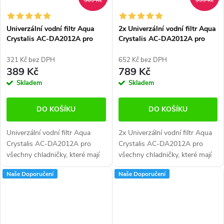
569 Kč
999 Kč
Univerzální vodní filtr Aqua
2x Univerzální vodní filtr Aqua
Crystalis AC-DA2012A pro
Crystalis AC-DA2012A pro
lednice Samsung, LG a další
lednice Samsung, LG a další
321 Kč bez DPH
652 Kč bez DPH
389 Kč
789 Kč
Skladem
Skladem
DO KOŠÍKU
DO KOŠÍKU
Univerzální vodní filtr Aqua
2x Univerzální vodní filtr Aqua
Crystalis AC-DA2012A pro
Crystalis AC-DA2012A pro
všechny chladničky, které mají
všechny chladničky, které mají
filtr umístěné na hadičce.
filtr umístěné na hadičce.
Naše Doporučení
Naše Doporučení
Připojení šroubením. Vhodné
Připojení šroubením. Vhodné
pro všechny americké
pro všechny americké...
chladničky s...