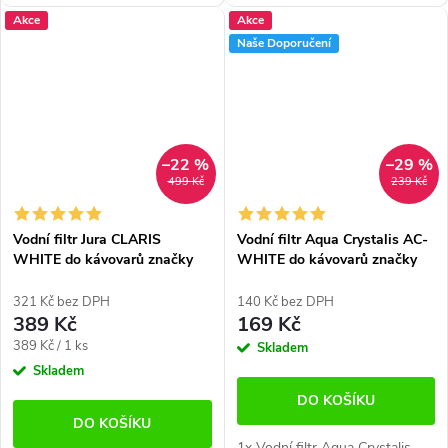
Siemens, AEG, Bosch, Krups,
KRUPS, NIVONA . Zlepšuje
Akce
Akce
Nivona a Melitta. Pomáhá
kvalitu vody a tím zajišťuje
Naše Doporučení
zlepšit kvalitu vody, omezuje
redukci vodního kamene....
tvorbu...
–22 %
–29 %
499 Kč
239 Kč
Vodní filtr Jura CLARIS
Vodní filtr Aqua Crystalis AC-
WHITE do kávovarů značky
WHITE do kávovarů značky
JURA
JURA (náhrada filtru Claris
White)
321 Kč bez DPH
140 Kč bez DPH
389 Kč
169 Kč
Měrná
389 Kč / 1 ks
Skladem
cena:
Skladem
DO KOŠÍKU
DO KOŠÍKU
1x Vodní filtr Aqua Crystalis