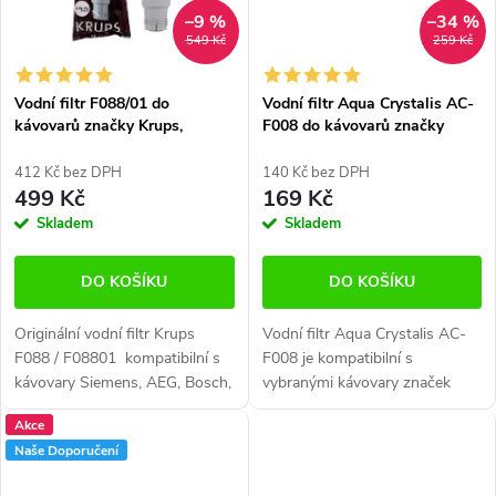
–9 %
–34 %
549 Kč
259 Kč
Vodní filtr F088/01 do
Vodní filtr Aqua Crystalis AC-
kávovarů značky Krups,
F008 do kávovarů značky
Siemens, AEG, Bosch, Nivona
Siemens, AEG, Bosch, Krups,
Nivona
412 Kč bez DPH
140 Kč bez DPH
499 Kč
169 Kč
Skladem
Skladem
DO KOŠÍKU
DO KOŠÍKU
Originální vodní filtr Krups
Vodní filtr Aqua Crystalis AC-
F088 / F08801 kompatibilní s
F008 je kompatibilní s
kávovary Siemens, AEG, Bosch,
vybranými kávovary značek
Krups, Nivona. Zlepšuje kvalitu
Siemens, AEG, Bosch, Krups,
Akce
vody a tím zajišťuje redukci...
Nivona a Melitta. ✓ Spolehlivé
Naše Doporučení
řešení ✓ Redukuje vodní...