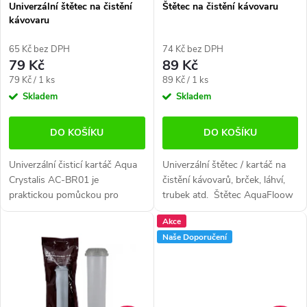
r
Univerzální štětec na čistění
Štětec na čistění kávovaru
r
kávovaru
o
o
d
65 Kč bez DPH
74 Kč bez DPH
79 Kč
89 Kč
d
u
Měrná
Měrná
79 Kč / 1 ks
89 Kč / 1 ks
cena:
cena:
Skladem
Skladem
u
k
k
t
DO KOŠÍKU
DO KOŠÍKU
t
ů
Univerzální čisticí kartáč Aqua
Univerzální štětec / kartáč na
Crystalis AC-BR01 je
čistění kávovarů, brček, láhví,
ů
praktickou pomůckou pro
trubek atd. Štětec AquaFloow
důkladné čištění kávovarů,
pro čištění kávovaru. Velmi
Akce
brček, lahví, trubiček a dalších
dobře odstraňuje zbytky a
Naše Doporučení
obtížně přístupných míst.
zbytky kávy,...
Kartáč účinně...