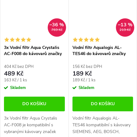
–36 %
–13 %
769 Kč
219 Kč
3x Vodní filtr Aqua Crystalis
Vodní filtr Aqualogis AL-
AC-F008 do kávovarů značky
TES46 do kávovarů značky
Siemens, AEG, Bosch, Krups,
SIemens, AEG, Bosch, Krups,
Nivona
Nivona
404 Kč bez DPH
156 Kč bez DPH
489 Kč
189 Kč
Měrná
Měrná
163 Kč / 1 ks
189 Kč / 1 ks
cena:
cena:
Skladem
Skladem
DO KOŠÍKU
DO KOŠÍKU
3x Vodní filtr Aqua Crystalis
Vodní filtr Aqualogis AL-
AC-F008 je kompatibilní s
TES46 kompatibilní s kávovary
vybranými kávovary značek
SIEMENS, AEG, BOSCH,