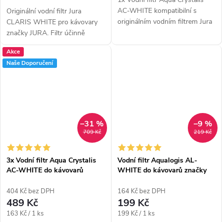
AC-WHITE kompatibilní s
Originální vodní filtr Jura
originálním vodním filtrem Jura
CLARIS WHITE pro kávovary
CLARIS WHITE. Vodní filtr
značky JURA. Filtr účinně
AC-WHITE účinně změkčuje
změkčuje vodu, absorbuje
Akce
vodu, absorbuje nežádoucí
nežádoucí látky a chrání
Naše Doporučení
látky a...
kávovar před vodním
kamenem....
–31 %
–9 %
709 Kč
219 Kč
3x Vodní filtr Aqua Crystalis
Vodní filtr Aqualogis AL-
AC-WHITE do kávovarů
WHITE do kávovarů značky
značky JURA (náhrada filtru
JURA (náhrada filtru CLARIS
Claris White)
WHITE)
404 Kč bez DPH
164 Kč bez DPH
489 Kč
199 Kč
Měrná
Měrná
163 Kč / 1 ks
199 Kč / 1 ks