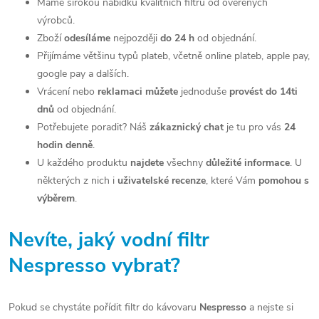
d
Máme širokou nabídku kvalitních filtrů od ověřených
výrobců.
a
Zboží
odesíláme
nejpozději
do 24 h
od objednání.
c
Přijímáme většinu typů plateb, včetně online plateb, apple pay,
google pay a dalších.
í
Vrácení nebo
reklamaci můžete
jednoduše
provést do 14ti
p
dnů
od objednání.
Potřebujete poradit? Náš
zákaznický chat
je tu pro vás
24
r
hodin denně
.
v
U každého produktu
najdete
všechny
důležité informace
. U
některých z nich i
uživatelské recenze
, které Vám
pomohou s
k
výběrem
.
y
v
Nevíte, jaký vodní filtr
ý
Nespresso vybrat?
p
Pokud se chystáte pořídit filtr do kávovaru
Nespresso
a nejste si
i