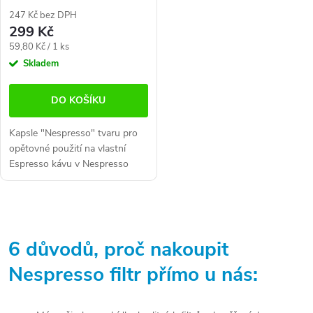
247 Kč bez DPH
299 Kč
Měrná
59,80 Kč / 1 ks
cena:
Skladem
DO KOŠÍKU
Kapsle "Nespresso" tvaru pro
opětovné použití na vlastní
Espresso kávu v Nespresso
kávovarech. Obsahuje 5 kusů
kapslí.
O
v
6 důvodů, proč nakoupit
l
Nespresso filtr přímo u nás:
á