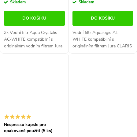
cena:
cena:
Skladem
Skladem
DO KOŠÍKU
DO KOŠÍKU
3x Vodní filtr Aqua Crystalis
Vodní filtr Aqualogis AL-
AC-WHITE kompatibilní s
WHITE kompatibilní s
originálním vodním filtrem Jura
originálním filtrem Jura CLARIS
CLARIS WHITE. Vodní filtr
WHITE. Filtr AL-WHITE účinně
AC-WHITE účinně změkčuje
změkčuje vodu, absorbuje
vodu, absorbuje nežádoucí
nežádoucí látky a chrání...
látky a...
Nespresso kapsle pro
opakované použití (5 ks)