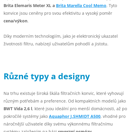
Brita Elemaris Meter XL a
Brita Marella Cool Memo
. Tyto
konvice jsou ceněny pro svou efektivitu a vysoký poměr
cena/výkon
.
Díky moderním technologiím, jako je elektronický ukazatel
životnosti filtru, nabízejí uživatelům pohodlí a jistotu.
Různé typy a designy
Na trhu existuje široká škála filtračních konvic, které vyhovují
různým potřebám a preference. Od kompaktních modelů jako
BWT Vida 2,6 l
, které jsou ideální pro menší domácnosti, až po
pokročilé systémy jako
Aquaphor J.SHMIDT A500
, vhodné pro
náročnější uživatele díky svému výkonnému filtračnímu
systému založením na bázi
reverzní osmózy
.