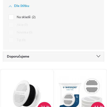
Dle štítku
Na skladě
2
Akce
0
Novinka
0
Tip
0
Ř
Doporučujeme
a
Nejlevnější
V
z
Nejdražší
ý
e
Nejprodávanější
p
n
Abecedně
i
í