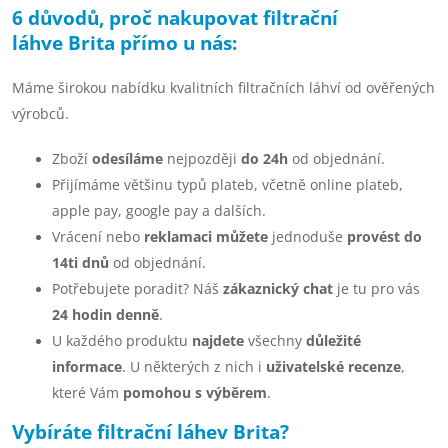
v
6 důvodů, proč nakupovat filtrační
láhve Brita přímo u nás:
l
á
Máme širokou nabídku kvalitních filtračních láhví od ověřených
výrobců.
d
a
Zboží
odesíláme
nejpozději
do 24h
od objednání.
Přijímáme většinu typů plateb, včetně online plateb,
c
apple pay, google pay a dalších.
í
Vrácení nebo
reklamaci můžete
jednoduše
provést do
p
14ti dnů
od objednání.
Potřebujete poradit? Náš
zákaznický chat
je tu pro vás
r
24 hodin denně
.
v
U každého produktu
najdete
všechny
důležité
informace
. U některých z nich i
uživatelské recenze
,
k
které Vám
pomohou s výběrem
.
y
Vybíráte filtrační láhev Brita?