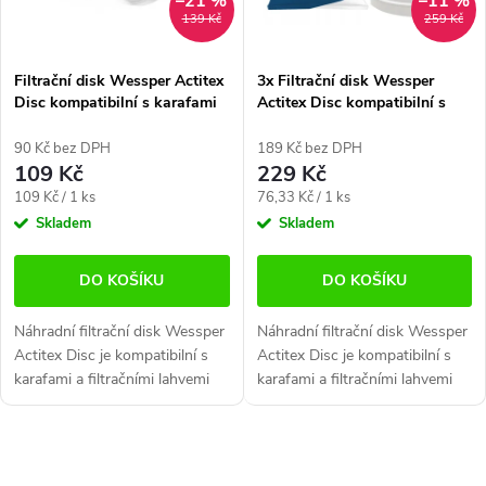
–21 %
–11 %
s
p
139 Kč
259 Kč
p
r
Filtrační disk Wessper Actitex
3x Filtrační disk Wessper
r
Disc kompatibilní s karafami
Actitex Disc kompatibilní s
o
a lahvemi Brita
karafami a lahvemi Brita
o
d
90 Kč bez DPH
189 Kč bez DPH
109 Kč
229 Kč
d
u
Měrná
Měrná
109 Kč / 1 ks
76,33 Kč / 1 ks
cena:
cena:
Skladem
Skladem
u
k
k
t
DO KOŠÍKU
DO KOŠÍKU
t
ů
Náhradní filtrační disk Wessper
Náhradní filtrační disk Wessper
Actitex Disc je kompatibilní s
Actitex Disc je kompatibilní s
ů
karafami a filtračními lahvemi
karafami a filtračními lahvemi
Brita, a zajišťuje efektivní filtraci
Brita, a zajišťuje efektivní filtraci
vody přímo u vás doma.
vody přímo u vás doma.
Redukuje chlór,...
Redukuje chlór,...
O