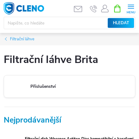
Přejít
NÁKUPNÍ
KOŠÍK
na
obsah
HLEDAT
Filtrační láhve
Filtrační láhve Brita
Příslušenství
Nejprodávanější