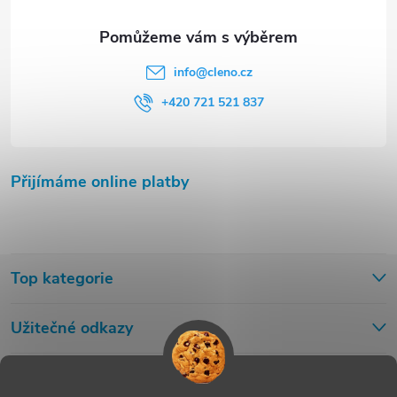
info
@
cleno.cz
+420 721 521 837
Přijímáme online platby
Top kategorie
Užitečné odkazy