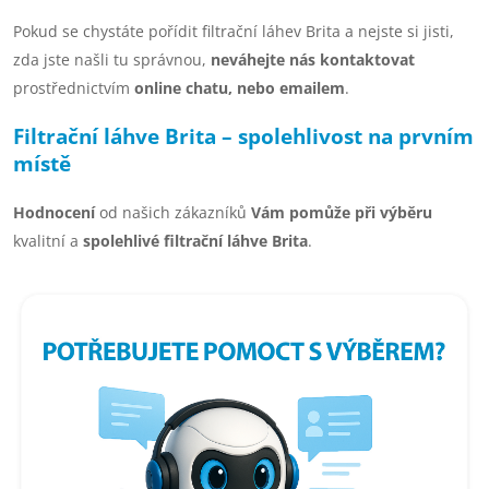
v
Pokud se chystáte pořídit filtrační láhev Brita a nejste si jisti,
ý
zda jste našli tu správnou,
neváhejte nás kontaktovat
p
prostřednictvím
online chatu, nebo emailem
.
i
Filtrační láhve Brita – spolehlivost na prvním
s
místě
u
Hodnocení
od našich zákazníků
Vám pomůže při výběru
kvalitní a
spolehlivé filtrační láhve Brita
.