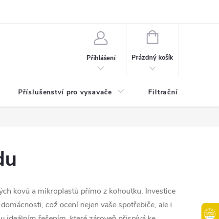
osobních údajů
B2B | Velkoobchodní prodej
Věrnostní program
NÁKUPNÍ
KOŠÍK
Prázdný košík
Přihlášení
Příslušenství pro vysavače
Filtrační patrony do
du
kých kovů a mikroplastů přímo z kohoutku. Investice
omácnosti, což ocení nejen vaše spotřebiče, ale i
ou ideálním řešením, které zároveň přispívá ke