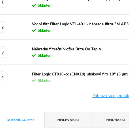
Skladem
Vodní filtr Filter Logic VFL-401 - náhrada filtru 3M A
Skladem
Náhradní filtrační vložka Brita On Tap V
Skladem
Filter Logic CT010-cc (CNX10) uhlíkový filtr 10" (5 µm)
Skladem
Zobrazit více produ
Ř
DOPORUČUJEME
NEJLEVNĚJŠÍ
NEJDRAŽŠÍ
a