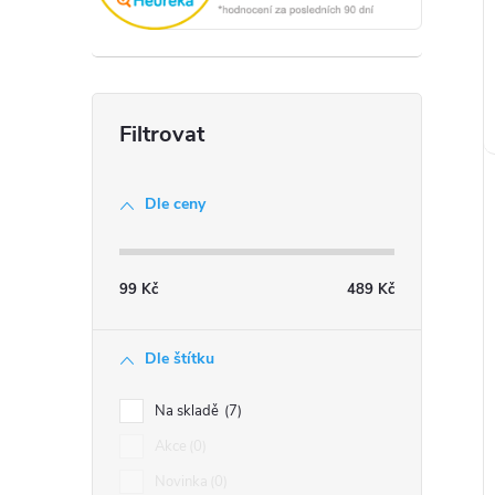
t
Dle ceny
99
Kč
489
Kč
Dle štítku
Na skladě
7
Akce
0
Novinka
0