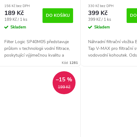
mechanický filtr PP 40" (5
156 Kč bez DPH
330 Kč bez DPH
µm)
189 Kč
399 Kč
DO KOŠÍKU
DO
Měrná
Měrná
189 Kč / 1 ks
399 Kč / 1 ks
cena:
cena:
Skladem
Skladem
Filter Logic SP40M05 představuje
Náhradní filtrační vložka 
průlom v technologii vodní filtrace,
Tap V-MAX pro filtrační 
poskytující výjimečnou kvalitu a
vodovodní kohoutek. Ods
chuť vaší pitné vody. Efektivně
chlór, nečistoty a mikropl
Kód:
1281
odstraňuje širokou škálu
čistou a chutnou vodu. Ž
nežádoucích...
až...
–15 %
199 Kč