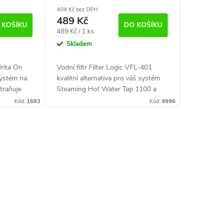
C765S
404 Kč bez DPH
489 Kč
 KOŠÍKU
DO KOŠÍKU
Měrná
489 Kč / 1 ks
cena:
Skladem
Brita On
Vodní filtr Filter Logic VFL-401
systém na
kvalitní alternativa pro váš systém
traňuje
Steaming Hot Water Tap 1100 a
asty pro
330.
Kód:
1683
Kód:
9996
ivotnost