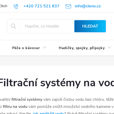
+420 721 521 837
info@cleno.cz
Obchodní podmínky
Reklamace a vrácení zboží
Podmínky ochrany 
HLEDAT
Péče o kávovar
Hadičky, spojky, přípojky
Filtrační systémy na vo
valitní
filtrační systémy
vám zajistí čistou vodu bez chlóru, těž
o
filtru na vodu
vám pomůže snížit množství vodního kamene v d
aše zdraví. Nevíte,
jak změkčit vodu
? Právě filtrační systémy js