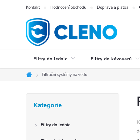
Přejít
Kontakt
Hodnocení obchodu
Doprava a platba
na
obsah
Filtry do lednic
Filtry do kávovarů
Filtrační systémy na vodu
Domů
P
Přeskočit
Kategorie
kategorie
o
s
K
Filtry do lednic
d
t
v