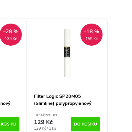
–28 %
–18 %
139 Kč
159 Kč
5
Filter Logic SP20M05
enový
(Slimline) polypropylenový
0" (5
mechanický filtr PP 20" (5
107 Kč bez DPH
µm)
129 Kč
 KOŠÍKU
DO KOŠÍKU
Měrná
129 Kč / 1 ks