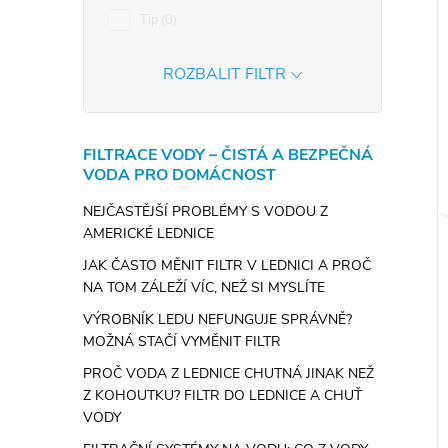
Tip
0
ROZBALIT FILTR
FILTRACE VODY – ČISTÁ A BEZPEČNÁ
VODA PRO DOMÁCNOST
NEJČASTĚJŠÍ PROBLÉMY S VODOU Z
AMERICKÉ LEDNICE
JAK ČASTO MĚNIT FILTR V LEDNICI A PROČ
NA TOM ZÁLEŽÍ VÍC, NEŽ SI MYSLÍTE
VÝROBNÍK LEDU NEFUNGUJE SPRÁVNĚ?
MOŽNÁ STAČÍ VYMĚNIT FILTR
PROČ VODA Z LEDNICE CHUTNÁ JINAK NEŽ
Z KOHOUTKU? FILTR DO LEDNICE A CHUŤ
VODY