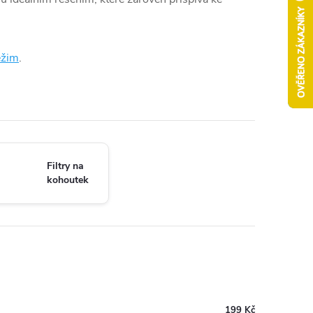
režim
.
Filtry na
kohoutek
199 Kč