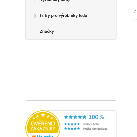
7
Filtry pro výrobníky ledu
Značky
í
i
r
r
t