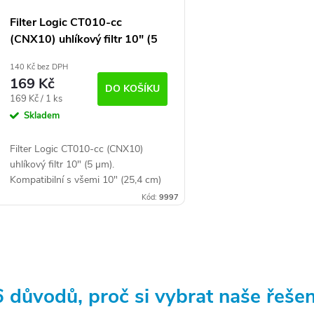
Filter Logic CT010-cc
(CNX10) uhlíkový filtr 10" (5
µm)
140 Kč bez DPH
169 Kč
DO KOŠÍKU
Měrná
169 Kč / 1 ks
cena:
Skladem
Filter Logic CT010-cc (CNX10)
uhlíkový filtr 10" (5 µm).
Kompatibilní s všemi 10" (25,4 cm)
Slimline korpusy.
Kód:
9997
O
v
6 důvodů, proč si vybrat naše řešen