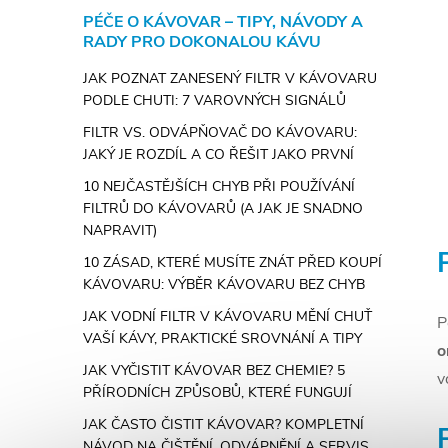
PÉČE O KÁVOVAR – TIPY, NÁVODY A
RADY PRO DOKONALOU KÁVU
JAK POZNAT ZANESENÝ FILTR V KÁVOVARU
PODLE CHUTI: 7 VAROVNÝCH SIGNÁLŮ
FILTR VS. ODVÁPŇOVAČ DO KÁVOVARU:
JAKÝ JE ROZDÍL A CO ŘEŠIT JAKO PRVNÍ
í
10 NEJČASTĚJŠÍCH CHYB PŘI POUŽÍVÁNÍ
FILTRŮ DO KÁVOVARŮ (A JAK JE SNADNO
NAPRAVIT)
r
10 ZÁSAD, KTERÉ MUSÍTE ZNÁT PŘED KOUPÍ
KÁVOVARU: VÝBĚR KÁVOVARU BEZ CHYB
JAK VODNÍ FILTR V KÁVOVARU MĚNÍ CHUŤ
P
VAŠÍ KÁVY, PRAKTICKÉ SROVNÁNÍ A TIPY
o
JAK VYČISTIT KÁVOVAR BEZ CHEMIE? 5
v
PŘÍRODNÍCH ZPŮSOBŮ, KTERÉ FUNGUJÍ
JAK ČASTO ČISTIT KÁVOVAR? KOMPLETNÍ
NÁVOD NA ČIŠTĚNÍ, ODVÁPNĚNÍ A SERVIS