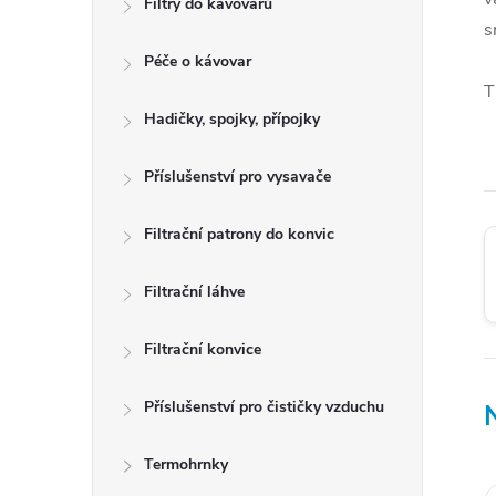
Filtry do kávovarů
r
s
Péče o kávovar
a
T
n
Hadičky, spojky, přípojky
n
Příslušenství pro vysavače
í
Filtrační patrony do konvic
p
a
Filtrační láhve
n
Filtrační konvice
e
Příslušenství pro čističky vzduchu
l
Termohrnky