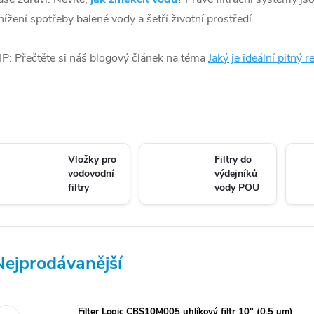
nížení spotřeby balené vody a šetří životní prostředí.
IP: Přečtěte si náš blogový článek na téma
Jaký je ideální pitný 
Vložky pro
Filtry do
vodovodní
výdejníků
filtry
vody POU
Nejprodávanější
Filter Logic CBS10M005 uhlíkový filtr 10" (0,5 µm)