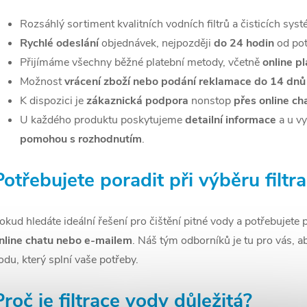
á
Rozsáhlý sortiment kvalitních vodních filtrů a čisticích sy
d
Rychlé odeslání
objednávek, nejpozději
do 24 hodin
od pot
a
Přijímáme všechny běžné platební metody, včetně
online p
Možnost
vrácení zboží nebo podání reklamace
do 14 dnů
c
K dispozici je
zákaznická podpora
nonstop
přes online ch
U každého produktu poskytujeme
detailní informace
a u v
p
pomohou s rozhodnutím
.
Potřebujete poradit při výběru filt
v
k
okud hledáte ideální řešení pro čištění pitné vody a potřebujet
y
nline chatu nebo e-mailem
. Náš tým odborníků je tu pro vás, a
v
odu, který splní vaše potřeby.
ý
Proč je filtrace vody důležitá?