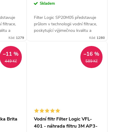
cena:
Skladem
dstavuje
Filter Logic SP20M05 představuje
 filtrace,
průlom v technologii vodní filtrace,
litu a
poskytující výjimečnou kvalitu a
tivně
chuť vaší pitné vody. Efektivně
Kód:
1279
Kód:
1280
odstraňuje širokou škálu
nežádoucích...
–11 %
–16 %
449 Kč
589 Kč
žka Brita
Vodní filtr Filter Logic VFL-
401 - náhrada filtru 3M AP3-