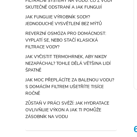
FILTRAČNÍ SYSTÉMY NA VODU: CO Z VODY
SKUTEČNĚ ODSTRANÍ A JAK FUNGUJÍ
JAK FUNGUJE VÝROBNÍK SODY?
JEDNODUCHÉ VYSVĚTLENÍ BEZ MÝTŮ
REVERZNÍ OSMÓZA PRO DOMÁCNOST:
VYPLATÍ SE, NEBO STAČÍ KLASICKÁ
FILTRACE VODY?
JAK VYČISTIT TERMOHRNEK, ABY NIKDY
NEZAPÁCHAL? TOHLE DĚLÁ VĚTŠINA LIDÍ
ŠPATNĚ
JAK MOC PŘEPLÁCÍTE ZA BALENOU VODU?
S DOMÁCÍM FILTREM UŠETŘÍTE TISÍCE
ROČNĚ
ZŮSTAŇ V PRÁCI SVĚŽÍ: JAK HYDRATACE
OVLIVŇUJE VÝKON A JAK TI POMŮŽE
ZÁSOBNÍK NA VODU
l