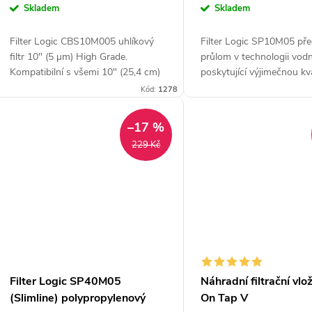
cena:
cena:
Skladem
Skladem
ů
k
Filter Logic CBS10M005 uhlíkový
Filter Logic SP10M05 pře
filtr 10" (5 µm) High Grade.
průlom v technologii vodní
ů
Kompatibilní s všemi 10" (25,4 cm)
poskytující výjimečnou kva
Slimline korpusy.
chuť vaší pitné vody. Efek
Kód:
1278
odstraňuje širokou škálu
nežádoucích...
–17 %
229 Kč
Filter Logic SP40M05
Náhradní filtrační vlo
(Slimline) polypropylenový
On Tap V