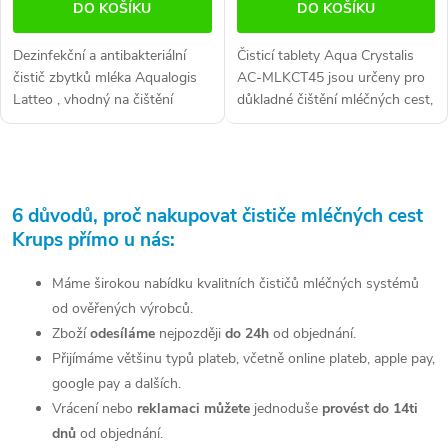
DO KOŠÍKU
DO KOŠÍKU
Dezinfekční a antibakteriální
Čisticí tablety Aqua Crystalis
čistič zbytků mléka Aqualogis
AC-MLKCT45 jsou určeny pro
Latteo , vhodný na čištění
důkladné čištění mléčných cest,
trysek a karafy na mléko u
hadiček a dalších částí
plnoautomatických kávovarů.
mléčného systému kávovarů. ☕
Účinně čistí i venkovní nebo...
Použití a balení Pomáhají...
O
v
6 důvodů, proč nakupovat čističe mléčných cest
Krups přímo u nás:
l
á
Máme širokou nabídku kvalitních čističů mléčných systémů
od ověřených výrobců.
d
Zboží
odesíláme
nejpozději
do 24h
od objednání.
a
Přijímáme většinu typů plateb, včetně online plateb, apple pay,
google pay a dalších.
c
Vrácení nebo
reklamaci můžete
jednoduše
provést do 14ti
í
dnů
od objednání.