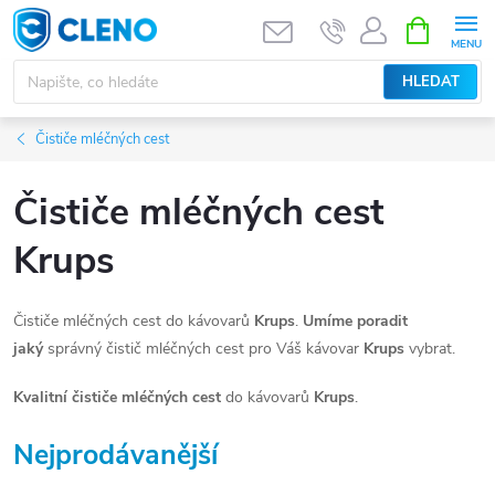
Přejít
NÁKUPNÍ
KOŠÍK
na
obsah
HLEDAT
Čističe mléčných cest
Čističe mléčných cest
Krups
Čističe mléčných cest do kávovarů
Krups
.
Umíme poradit
jaký
správný čistič mléčných cest pro Váš kávovar
Krups
vybrat.
Kvalitní čističe mléčných cest
do kávovarů
Krups
.
Nejprodávanější