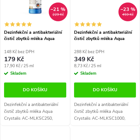
–21 %
–23 %
229 Kč
459 Kč
Dezinfekční a antibakteriální
Dezinfekční a antibakteriální
čistič zbytků mléka Aqua
čistič zbytků mléka Aqua
Crystalis AC-MLKSC250 (250
Crystalis AC-MLKSC1000
ml)
(1000 ml)
148 Kč bez DPH
288 Kč bez DPH
179 Kč
349 Kč
Měrná
Měrná
17,90 Kč / 25 ml
8,73 Kč / 25 ml
cena:
cena:
Skladem
Skladem
DO KOŠÍKU
DO KOŠÍKU
Dezinfekční a antibakteriální
Dezinfekční a antibakteriální
čistič zbytků mléka Aqua
čistič zbytků mléka Aqua
Crystalis AC-MLKSC250,
Crystalis AC-MLKSC1000,
vhodný na čištění trysek a
vhodný na čištění trysek a
karafy na mléko u
karafy na mléko u
plnoautomatických kávovarů.
plnoautomatických kávovarů.