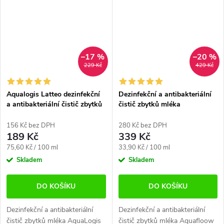
Účinně čistí i venkovní...
Účinně čistí i venkovní...
–17 %
–20 %
229 Kč
429 Kč
Aqualogis Latteo dezinfekční
Dezinfekční a antibakteriální
a antibakteriální čistič zbytků
čistič zbytků mléka
mléka (250 ml)
Aquafloow clean (1000 ml)
156 Kč bez DPH
280 Kč bez DPH
189 Kč
339 Kč
Měrná
Měrná
75,60 Kč / 100 ml
33,90 Kč / 100 ml
cena:
cena:
Skladem
Skladem
DO KOŠÍKU
DO KOŠÍKU
Dezinfekční a antibakteriální
Dezinfekční a antibakteriální
čistič zbytků mléka AquaLogis
čistič zbytků mléka Aquafloow