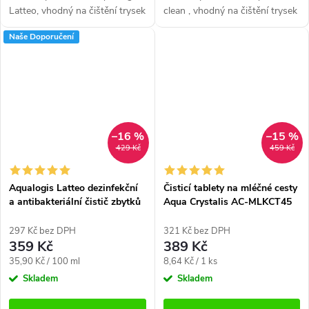
Latteo, vhodný na čištění trysek
clean , vhodný na čištění trysek
a karafy na mléko u
a karafy na mléko u
Naše Doporučení
plnoautomatických kávovarů.
plnoautomatických kávovarů.
Účinně čistí i venkovní nebo...
Účinně čistí i venkovní nebo...
–16 %
–15 %
429 Kč
459 Kč
Aqualogis Latteo dezinfekční
Čisticí tablety na mléčné cesty
a antibakteriální čistič zbytků
Aqua Crystalis AC-MLKCT45
mléka (1000 ml)
(45 ks)
297 Kč bez DPH
321 Kč bez DPH
359 Kč
389 Kč
Měrná
Měrná
35,90 Kč / 100 ml
8,64 Kč / 1 ks
cena:
cena:
Skladem
Skladem