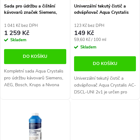
p
r
Sada pro údržbu a čištění
Univerzální tekutý čistič a
r
kávovarů značek Siemens,
odvápňovač Aqua Crystalis
o
AEG, Bosch, Krups, Nivona
AC-DSCL-UNI (250ml)
o
d
1 041 Kč bez DPH
123 Kč bez DPH
1 259 Kč
149 Kč
d
u
Měrná
59,60 Kč / 100 ml
Skladem
cena:
Skladem
u
k
DO KOŠÍKU
k
t
DO KOŠÍKU
Kompletní sada Aqua Crystalis
t
ů
pro údržbu kávovarů Siemens,
Univerzální tekutý čistič a
AEG, Bosch, Krups a Nivona
odvápňovač Aqua Crystalis AC-
ů
obsahuje vše potřebné pro
DSCL-UNI 2v1 je určen pro
filtraci vody, odvápnění, čištění
odstranění vodního kamene,
vnitřních částí i údržbu...
usazenin a dalších nečistot z
kávovarů a kompatibilních
spotřebičů....