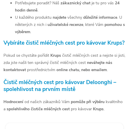
Potřebujete poradit? Náš
zákaznický chat
je tu pro vás
24
p
hodin denně
.
r
U každého produktu
najdete
všechny
důležité informace
. U
v
některých z nich i
uživatelské recenze
, které Vám
pomohou s
výběrem
.
k
Vybíráte čistič mléčných cest pro kávovar Krups?
y
v
Pokud se chystáte pořídit
Krups
čistič mléčných cest a nejste si jisti,
zda jste našli ten správný čistič mléčných cest
neváhejte nás
ý
kontaktovat
prostřednictvím
online chatu, nebo emailem
.
p
Čistič mléčných cest pro kávovar Deloonghi –
i
spolehlivost na prvním místě
s
Hodnocení
od našich zákazníků Vám
pomůže při výběru
kvalitního
u
a
spolehlivého čističe mléčných cest
pro kávovar
Krups
.