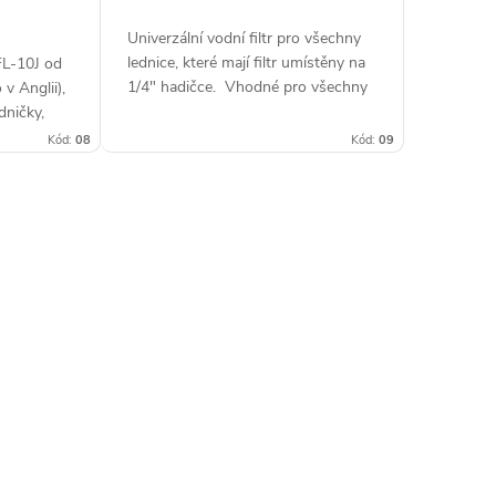
Univerzální vodní filtr pro všechny
lednice, které mají filtr umístěny na
 FL-10J od
1/4" hadičce. Vhodné pro všechny
v Anglii),
americké chladničky s filtrem,
dničky,
umístěným na přívodní hadičce,...
na hadičce
Kód:
08
Kód:
09
jeme...