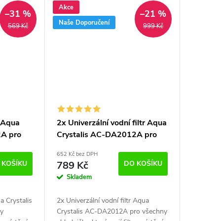
Akce
–31 %
–21 %
Naše Doporučení
569 Kč
999 Kč
r Aqua
2x Univerzální vodní filtr Aqua
2A pro
Crystalis AC-DA2012A pro
a další
lednice Samsung, LG a další
652 Kč bez DPH
 KOŠÍKU
789 Kč
DO KOŠÍKU
Skladem
ua Crystalis
2x Univerzální vodní filtr Aqua
y
Crystalis AC-DA2012A pro všechny