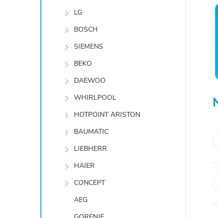
r
LG
a
BOSCH
SIEMENS
n
BEKO
n
DAEWOO
í
WHIRLPOOL
p
HOTPOINT ARISTON
a
BAUMATIC
n
LIEBHERR
e
HAIER
CONCEPT
l
AEG
GORENJE