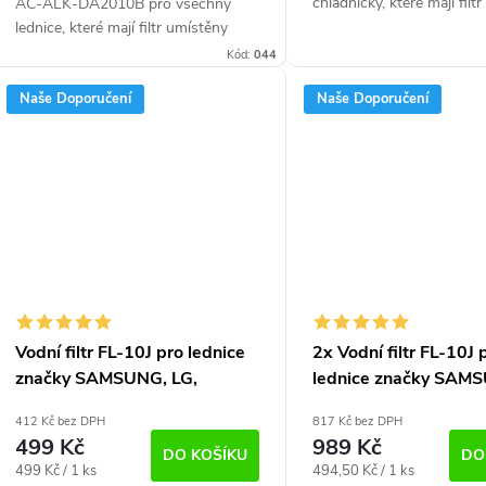
chladničky, které mají filt
AC-ALK-DA2010B pro všechny
na hadičce. Připojení šro
lednice, které mají filtr umístěny
Vhodné pro všechny ame
na hadičce. Vhodné pro všechny
Kód:
044
chladničky s...
americké chladničky s...
Naše Doporučení
Naše Doporučení
Vodní filtr FL-10J pro lednice
2x Vodní filtr FL-10J 
značky SAMSUNG, LG,
lednice značky SAMS
DAEWOO a další
DAEWOO a další
412 Kč bez DPH
817 Kč bez DPH
499 Kč
989 Kč
DO KOŠÍKU
DO
Měrná
Měrná
499 Kč / 1 ks
494,50 Kč / 1 ks