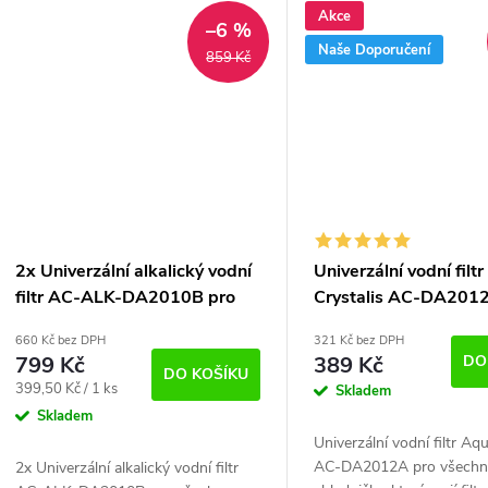
Akce
–6 %
Naše Doporučení
859 Kč
2x Univerzální alkalický vodní
Univerzální vodní filt
filtr AC-ALK-DA2010B pro
Crystalis AC-DA201
lednice (kompatibilní s DA29-
lednice Samsung, LG 
660 Kč bez DPH
321 Kč bez DPH
10105J)
799 Kč
389 Kč
DO
DO KOŠÍKU
Měrná
399,50 Kč / 1 ks
Skladem
cena:
Skladem
Univerzální vodní filtr Aq
AC-DA2012A pro všechn
2x Univerzální alkalický vodní filtr