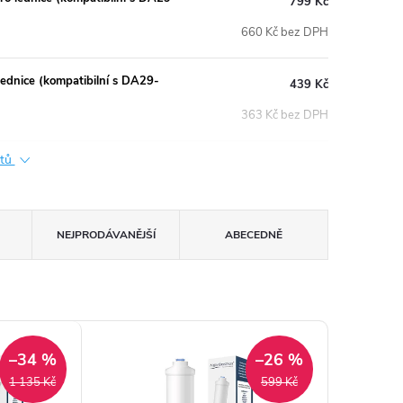
799 Kč
660 Kč bez DPH
lednice (kompatibilní s DA29-
439 Kč
363 Kč bez DPH
ktů
NEJPRODÁVANĚJŠÍ
ABECEDNĚ
–34 %
–26 %
1 135 Kč
599 Kč