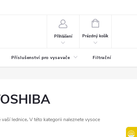
osobních údajů
B2B | Velkoobchodní prodej
Věrnostní program
NÁKUPNÍ
KOŠÍK
Prázdný košík
Přihlášení
Příslušenství pro vysavače
Filtrační patrony do
e TOSHIBA
 vaší lednice
.
V této kategorii naleznete vysoce