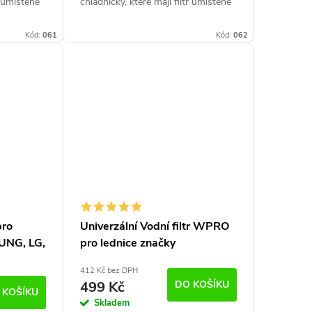
r umístěné
chladničky, které mají filtr umístěné
ubením.
na hadičce. Připojení šroubením.
rické
Vhodné pro všechny americké...
Kód:
061
Kód:
062
pro
Univerzální Vodní filtr WPRO
UNG, LG,
pro lednice značky
SAMSUNG, LG, DAEWOO a
412 Kč bez DPH
další
499 Kč
DO KOŠÍKU
 KOŠÍKU
Skladem