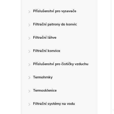
í
i
Příslušenství pro vysavače
r
Filtrační patrony do konvic
Filtrační láhve
r
Filtrační konvice
Příslušenství pro čističky vzduchu
t
Termohrnky
Termosklenice
t
Filtrační systémy na vodu