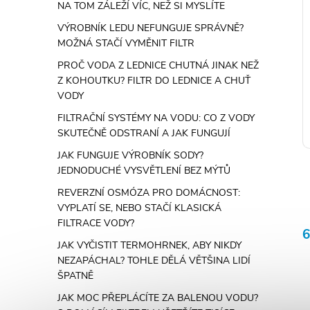
NA TOM ZÁLEŽÍ VÍC, NEŽ SI MYSLÍTE
VÝROBNÍK LEDU NEFUNGUJE SPRÁVNĚ?
MOŽNÁ STAČÍ VYMĚNIT FILTR
PROČ VODA Z LEDNICE CHUTNÁ JINAK NEŽ
Z KOHOUTKU? FILTR DO LEDNICE A CHUŤ
VODY
FILTRAČNÍ SYSTÉMY NA VODU: CO Z VODY
SKUTEČNĚ ODSTRANÍ A JAK FUNGUJÍ
JAK FUNGUJE VÝROBNÍK SODY?
JEDNODUCHÉ VYSVĚTLENÍ BEZ MÝTŮ
REVERZNÍ OSMÓZA PRO DOMÁCNOST:
VYPLATÍ SE, NEBO STAČÍ KLASICKÁ
FILTRACE VODY?
6
l
JAK VYČISTIT TERMOHRNEK, ABY NIKDY
NEZAPÁCHAL? TOHLE DĚLÁ VĚTŠINA LIDÍ
ŠPATNĚ
JAK MOC PŘEPLÁCÍTE ZA BALENOU VODU?