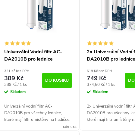
p
p
s
o
p
d
Univerzální Vodní filtr AC-
2x Univerzální Vodní f
u
DA2010B pro lednice
DA2010B pro lednic
o
(kompatibilní s DA29-
(kompatibilní s DA29
k
d
321 Kč bez DPH
619 Kč bez DPH
10105J)
10105J)
389 Kč
749 Kč
DO KOŠÍKU
DO
u
Měrná
Měrná
389 Kč / 1 ks
374,50 Kč / 1 ks
cena:
cena:
Skladem
Skladem
ů
k
Univerzální vodní filtr AC-
2x Univerzální vodní filtr
DA2010B pro všechny lednice,
DA2010B pro všechny led
ů
které mají filtr umístěny na hadičce.
které mají filtr umístěny 
Vhodné pro všechny americké
Vhodné pro všechny ame
Kód:
041
chladničky s filtrem, umístěným na...
chladničky s filtrem, umís