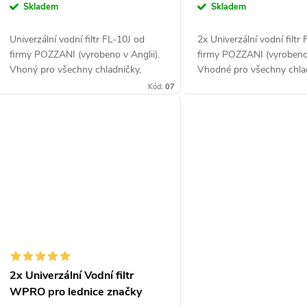
cena:
cena:
Skladem
Skladem
Univerzální vodní filtr FL-10J od
2x Univerzální vodní filtr
firmy POZZANI (vyrobeno v Anglii).
firmy POZZANI (vyrobeno 
Vhoný pro všechny chladničky,
Vhodné pro všechny chla
které mají filtr umístěný na hadičce
které mají filtr umístěný 
Kód:
07
za chladničkou. Doporučujeme
za chladničkou. Doporuču
vyzkoušet...
2x Univerzální Vodní filtr
WPRO pro lednice značky