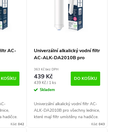
iltr AC-
Univerzální alkalický vodní filtr
e
AC-ALK-DA2010B pro
-
lednice (kompatibilní s DA29-
363 Kč bez DPH
10105J)
439 Kč
 KOŠÍKU
DO KOŠÍKU
Měrná
439 Kč / 1 ks
cena:
Skladem
 AC-
Univerzální alkalický vodní filtr AC-
nice,
ALK-DA2010B pro všechny lednice,
na hadičce.
které mají filtr umístěny na hadičce.
rické
Vhodné pro všechny americké
Kód:
042
Kód:
043
těným na...
chladničky s...