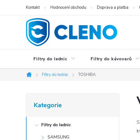
Přejít
Kontakt
Hodnocení obchodu
Doprava a platba
na
obsah
Filtry do lednic
Filtry do kávovarů
Filtry do lednic
TOSHIBA
Domů
P
Přeskočit
Kategorie
kategorie
o
s
S
Filtry do lednic
k
t
SAMSUNG