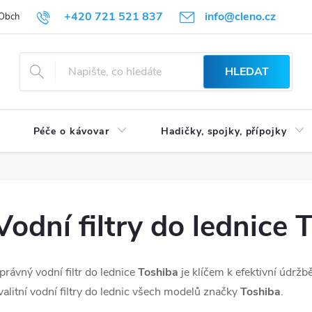
+420 721 521 837
info@cleno.cz
Obchodní podmínky
Reklamace a vrácení zboží
Podmínky ochrany 
HLEDAT
Péče o kávovar
Hadičky, spojky, přípojky
Vodní filtry do lednic
právný vodní filtr do lednice
Toshiba
je klíčem k efektivní údržbě
valitní vodní filtry do lednic všech modelů značky
Toshiba
.