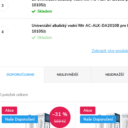
10105J)
Skladem
Univerzální alkalický vodní filtr AC-ALK-DA2010B pro 
10105J)
Skladem
Zobrazit více produ
Ř
DOPORUČUJEME
NEJLEVNĚJŠÍ
NEJDRAŽŠÍ
a
z
0
položek celkem
e
V
Akce
Akce
–31 %
n
ý
Naše Doporučení
Naše Doporučení
569 Kč