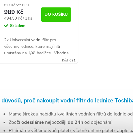
SAMSUNG, LG, DAEWOO
817 Kč bez DPH
989 Kč
DO KOŠÍKU
Měrná
494,50 Kč / 1 ks
cena:
Skladem
2x Univerzální vodní filtr pro
všechny lednice, které mají filtr
umístěny na 1/4" hadičce. Vhodné
pro všechny americké chladničky s
Kód:
091
filtrem, umístěným na přívodní
hadičce, za...
O
v
 důvodů, proč
nakoupit
vodní filtr do lednice Toshib
Máme širokou nabídku kvalitních vodních filtrů do lednic o
á
Zboží
odesíláme
nejpozději
do 24h
od objednání.
d
Přijímáme většinu typů plateb, včetně online plateb, apple p