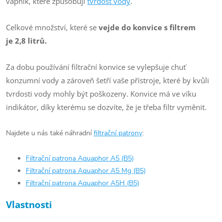
vápník, které způsobují
tvrdost vody
.
Celkové množství, které se
vejde do konvice s filtrem
je 2,8 litrů.
Za dobu používání filtrační konvice se vylepšuje chuť
konzumní vody a zároveň šetří vaše přístroje, které by kvůli
tvrdosti vody mohly být poškozeny. Konvice má ve víku
indikátor, díky kterému se dozvíte, že je třeba filtr vyměnit.
Najdete u nás také náhradní
filtrační patrony
:
Filtrační patrona Aquaphor A5 (B5)
Filtrační patrona Aquaphor A5 Mg (B5)
Filtrační patrona Aquaphor A5H (B5)
Vlastnosti