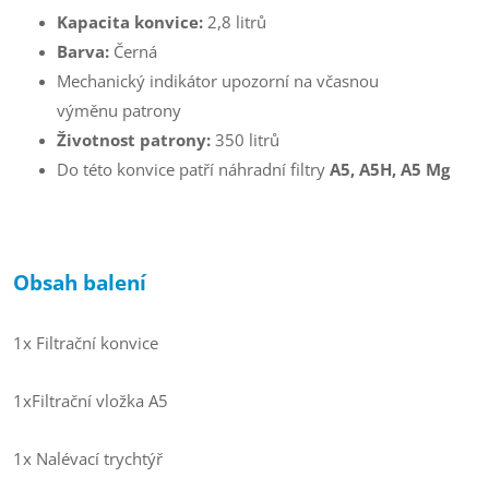
Kapacita konvice:
2,8 litrů
Barva:
Černá
Mechanický indikátor upozorní na včasnou
výměnu patrony
Životnost patrony:
350 litrů
Do této konvice patří náhradní filtry
A5, A5H, A5 Mg
Obsah balení
1x Filtrační konvice
1x
Filtrační vložka A5
1x
Nalévací trychtýř