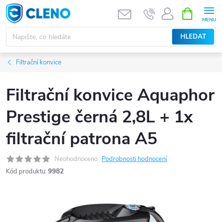
Přejít
NÁKUPNÍ
KOŠÍK
na
obsah
HLEDAT
Filtrační konvice
Filtrační konvice Aquaphor
Prestige černá 2,8L + 1x
filtrační patrona A5
Neohodnoceno
Podrobnosti hodnocení
Kód produktu:
9982