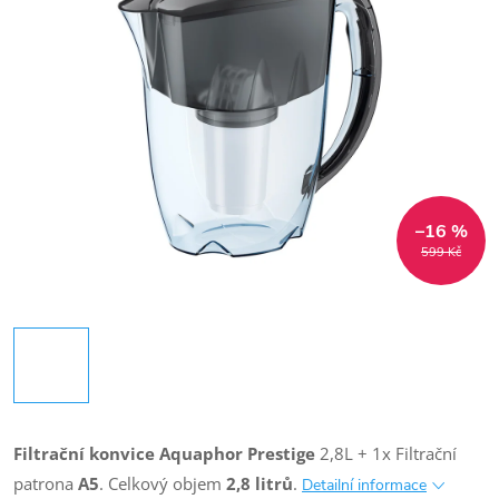
–16 %
599 Kč
Filtrační konvice Aquaphor
Prestige
2,8L + 1x Filtrační
patrona
A5
.
Celkový objem
2,8 litrů
.
Detailní informace