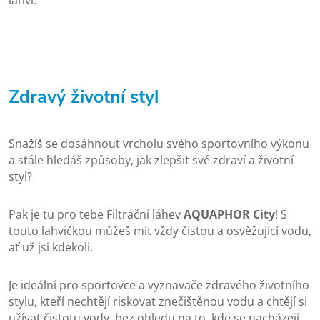
lahví.
Zdravý životní styl
Snažíš se dosáhnout vrcholu svého sportovního výkonu
a stále hledáš způsoby, jak zlepšit své zdraví a životní
styl?
Pak je tu pro tebe Filtrační láhev
AQUAPHOR City
! S
touto lahvičkou můžeš mít vždy čistou a osvěžující vodu,
ať už jsi kdekoli.
Je ideální pro sportovce a vyznavače zdravého životního
stylu, kteří nechtějí riskovat znečištěnou vodu a chtějí si
užívat čistotu vody, bez ohledu na to, kde se nacházejí.