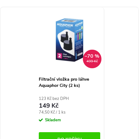
–70 %
499 Kč
Filtrační vložka pro láhve
Aquaphor City (2 ks)
123 Kč bez DPH
149 Kč
Měrná
74,50 Kč / 1 ks
cena:
Skladem