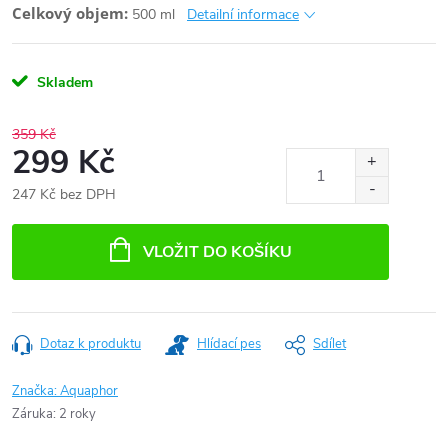
Celkový objem:
500 ml
Detailní informace
Skladem
359 Kč
299 Kč
247 Kč bez DPH
Měrná
cena:
VLOŽIT DO KOŠÍKU
Dotaz k produktu
Hlídací pes
Sdílet
Značka:
Aquaphor
Záruka
:
2 roky