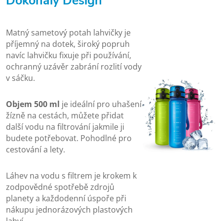
Dokonalý Design
Matný sametový potah lahvičky je
příjemný na dotek, široký popruh
navíc lahvičku fixuje při používání,
ochranný uzávěr zabrání rozlití vody
v sáčku.
Objem 500 ml
je ideální pro uhašení
žízně na cestách, můžete přidat
další vodu na filtrování jakmile ji
budete potřebovat. Pohodlné pro
cestování a lety.
Láhev na vodu s filtrem je krokem k
zodpovědné spotřebě zdrojů
planety a každodenní úspoře při
nákupu jednorázových plastových