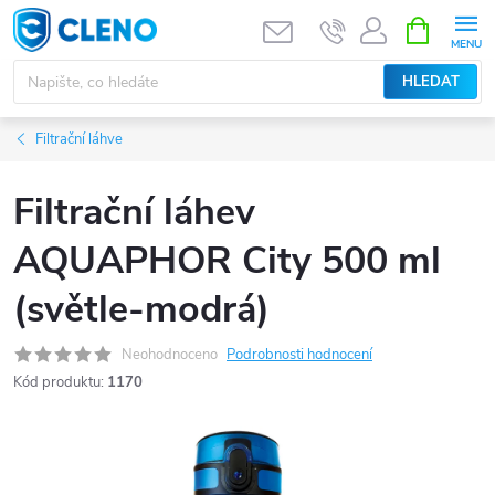
Přejít
NÁKUPNÍ
KOŠÍK
na
obsah
HLEDAT
Filtrační láhve
Filtrační láhev
AQUAPHOR City 500 ml
(světle-modrá)
Neohodnoceno
Podrobnosti hodnocení
Kód produktu:
1170