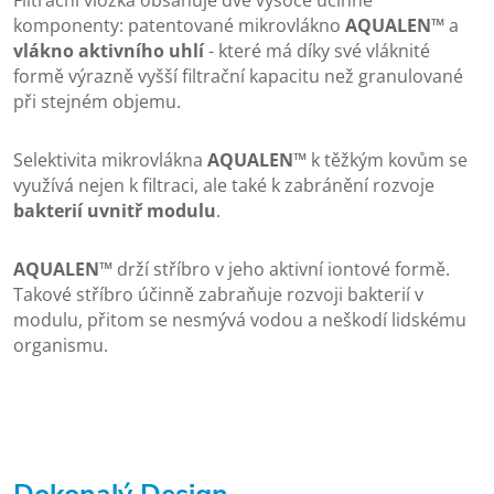
Filtrační vložka obsahuje dvě vysoce účinné
komponenty: patentované mikrovlákno
AQUALEN™
a
vlákno aktivního uhlí
- které má díky své vláknité
formě výrazně vyšší filtrační kapacitu než granulované
při stejném objemu.
Selektivita mikrovlákna
AQUALEN™
k těžkým kovům se
využívá nejen k filtraci, ale také k zabránění rozvoje
bakterií uvnitř modulu
.
AQUALEN™
drží stříbro v jeho aktivní iontové formě.
Takové stříbro účinně zabraňuje rozvoji bakterií v
modulu, přitom se nesmývá vodou a neškodí lidskému
organismu.