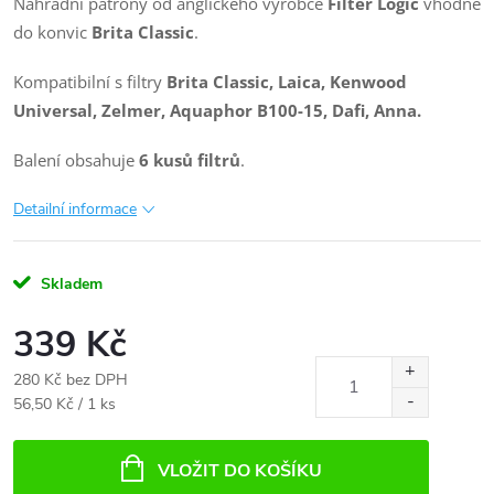
Náhradní patrony
od anglického výrobce
Filter Logic
vhodné
do konvic
Brita Classic
.
Kompatibilní s filtry
Brita Classic, Laica, Kenwood
Universal, Zelmer, Aquaphor B100-15, Dafi, Anna.
Balení obsahuje
6 kusů filtrů
.
Detailní informace
Skladem
339 Kč
280 Kč bez DPH
Měrná
56,50 Kč / 1 ks
cena:
VLOŽIT DO KOŠÍKU