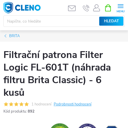
Přejít
NÁKUPNÍ
KOŠÍK
na
obsah
HLEDAT
BRITA
Filtrační patrona Filter
Logic FL-601T (náhrada
filtru Brita Classic) - 6
kusů
1 hodnocení
Podrobnosti hodnocení
Kód produktu:
892