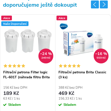
doporučujeme ještě dokoupit
Akce
Akce
Naše Doporučení
–24 %
–16 %
249 Kč
559 Kč
Filtrační patrona Filter logic
Filtrační patrona Brita Classic
FL-601T (náhrada filtru Brita
(3 ks)
Classic) - 3 kusy
156 Kč bez DPH
388 Kč bez DPH
189 Kč
469 Kč
Měrná
Měrná
63 Kč / 1 ks
156,33 Kč / 1 ks
cena:
cena:
Skladem
Skladem