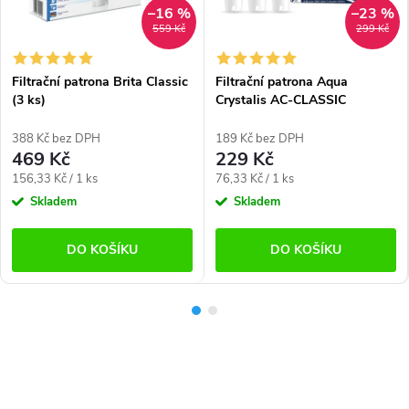
–16 %
–23 %
559 Kč
299 Kč
Filtrační patrona Brita Classic
Filtrační patrona Aqua
(3 ks)
Crystalis AC-CLASSIC
náhrada filtru Brita Classic (3
kusy)
388 Kč bez DPH
189 Kč bez DPH
469 Kč
229 Kč
Měrná
Měrná
156,33 Kč / 1 ks
76,33 Kč / 1 ks
cena:
cena:
Skladem
Skladem
DO KOŠÍKU
DO KOŠÍKU