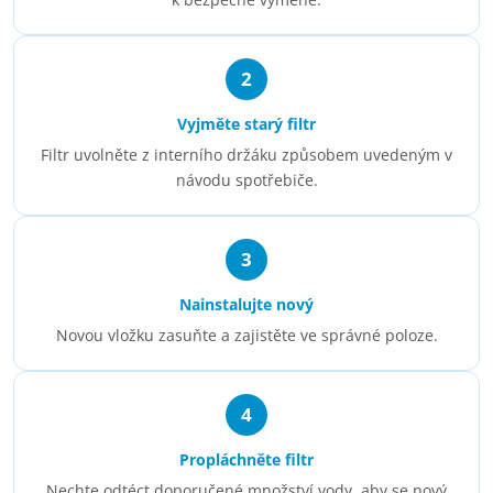
2
Vyjměte starý filtr
Filtr uvolněte z interního držáku způsobem uvedeným v
návodu spotřebiče.
3
Nainstalujte nový
Novou vložku zasuňte a zajistěte ve správné poloze.
4
Propláchněte filtr
Nechte odtéct doporučené množství vody, aby se nový