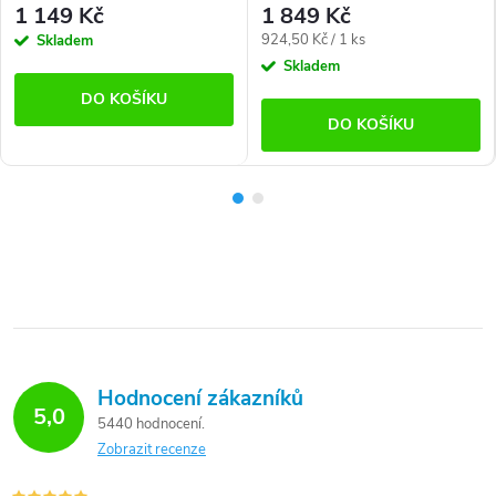
1 149 Kč
1 849 Kč
Měrná
924,50 Kč / 1 ks
Skladem
cena:
Skladem
DO KOŠÍKU
DO KOŠÍKU
Hodnocení zákazníků
5,0
5440 hodnocení
Zobrazit recenze