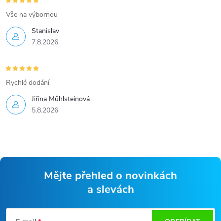
Vše na výbornou
Stanislav
7.8.2026
Rychlé dodání
Jiřina Műhlsteinová
5.8.2026
Mějte přehled o novinkách
a slevách
Z
á