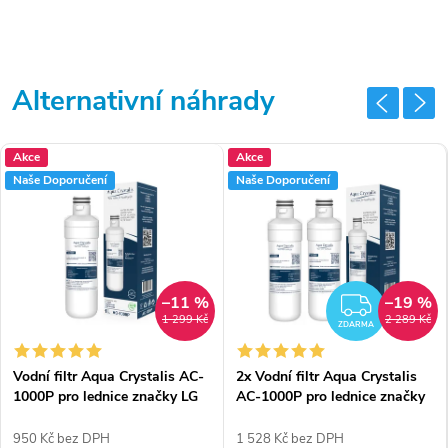
Akce
Akce
Naše Doporučení
Naše Doporučení
–11 %
–19 %
MA
ZDAR
1 299 Kč
2 289 Kč
ZDARMA
Vodní filtr Aqua Crystalis AC-
2x Vodní filtr Aqua Crystalis
1000P pro lednice značky LG
AC-1000P pro lednice značky
(náhrada filtru LT1000P /
LG (náhrada filtru LT1000P /
ADQ747935)
ADQ747935)
950 Kč bez DPH
1 528 Kč bez DPH