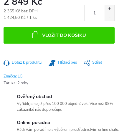
2 849 Kč
2 355 Kč bez DPH
Měrná
1 424,50 Kč / 1 ks
cena:
VLOŽIT DO KOŠÍKU
Dotaz k produktu
Hlídací pes
Sdílet
Značka:
LG
Záruka
:
2 roky
Ověřený obchod
Vyřídili jsme již přes 100 000 objednávek. Více než 99%
zákazníků nás doporučuje.
Online poradna
Rádi Vám poradíme s výběrem prostřednictvím online chatu.