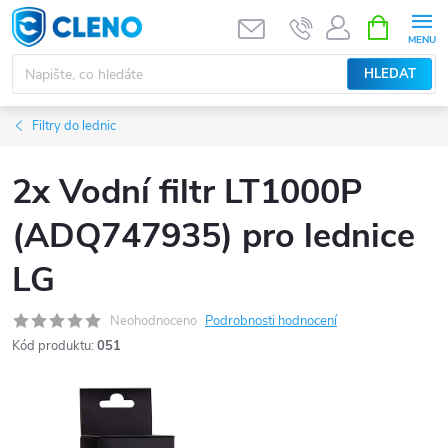
Přejít
NÁKUPNÍ
KOŠÍK
na
obsah
HLEDAT
Filtry do lednic
2x Vodní filtr LT1000P
(ADQ747935) pro lednice
LG
Neohodnoceno
Podrobnosti hodnocení
Kód produktu:
051