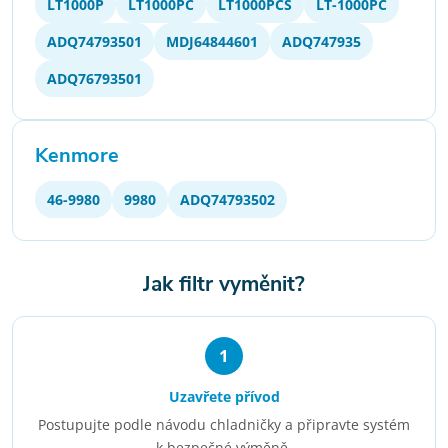
LT1000P
LT1000PC
LT1000PCS
LT-1000PC
ADQ74793501
MDJ64844601
ADQ747935
ADQ76793501
Kenmore
46-9980
9980
ADQ74793502
Jak filtr vyměnit?
1
Uzavřete přívod
Postupujte podle návodu chladničky a připravte systém
k bezpečné výměně.