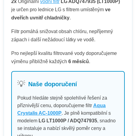
2x
Originální
vodní filtr
LG ADQ747935 (LT1000P)
je určen pro lednice LG s filtrem umístěným
ve
dveřích uvnitř chladničky
.
Filtr pomáhá snižovat obsah chlóru, nepříjemný
zápach i další nežádoucí látky ve vodě.
Pro nejlepší kvalitu filtrované vody doporučujeme
výměnu přibližně každých
6 měsíců
.
💡
Naše doporučení
Pokud hledáte stejně spolehlivé řešení za
příznivější cenu, doporučujeme filtr
Aqua
Crystalis AC-1000P
. Je plně kompatibilní s
modelem
LG LT1000P / ADQ747935
, snadno
se instaluje a nabízí skvělý poměr ceny a
výkonu.