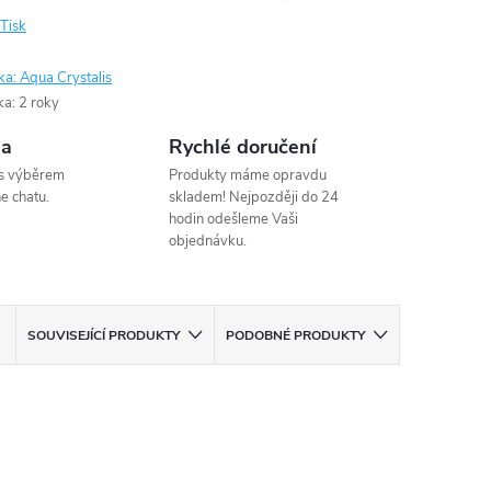
Tisk
ka:
Aqua Crystalis
ka
:
2 roky
na
Rychlé doručení
s výběrem
Produkty máme opravdu
e chatu.
skladem! Nejpozději do 24
hodin odešleme Vaši
objednávku.
SOUVISEJÍCÍ PRODUKTY
PODOBNÉ PRODUKTY