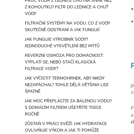
PROČ VODA Z LEDNICE CHUTNÁ JINAK NEŽ
Z KOHOUTKU? FILTR DO LEDNICE A CHUŤ
VODY
FILTRAČNÍ SYSTÉMY NA VODU: CO Z VODY
SKUTEČNĚ ODSTRANÍ A JAK FUNGUJÍ
JAK FUNGUJE VÝROBNÍK SODY?
JEDNODUCHÉ VYSVĚTLENÍ BEZ MÝTŮ
REVERZNÍ OSMÓZA PRO DOMÁCNOST:
VYPLATÍ SE, NEBO STAČÍ KLASICKÁ
FILTRACE VODY?
JAK VYČISTIT TERMOHRNEK, ABY NIKDY
NEZAPÁCHAL? TOHLE DĚLÁ VĚTŠINA LIDÍ
J
ŠPATNĚ
o
JAK MOC PŘEPLÁCÍTE ZA BALENOU VODU?
S DOMÁCÍM FILTREM UŠETŘÍTE TISÍCE
P
ROČNĚ
a
c
ZŮSTAŇ V PRÁCI SVĚŽÍ: JAK HYDRATACE
OVLIVŇUJE VÝKON A JAK TI POMŮŽE