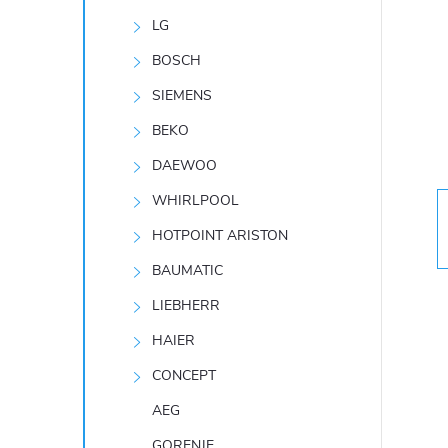
r
LG
a
BOSCH
SIEMENS
n
BEKO
n
DAEWOO
í
WHIRLPOOL
p
HOTPOINT ARISTON
a
BAUMATIC
n
LIEBHERR
e
HAIER
CONCEPT
l
AEG
GORENJE