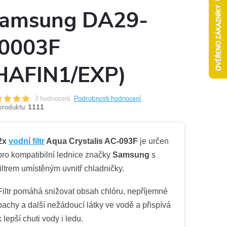
amsung DA29-
0003F
HAFIN1/EXP)
3 hodnocení
Podrobnosti hodnocení
produktu:
1111
2x
vodní filtr
Aqua Crystalis AC-093F
je určen
pro kompatibilní lednice značky
Samsung
s
filtrem umístěným uvnitř chladničky.
Filtr pomáhá snižovat obsah chlóru, nepříjemné
pachy a další nežádoucí látky ve vodě a přispívá
k lepší chuti vody i ledu.