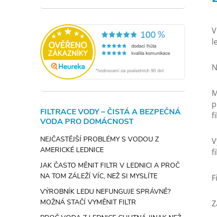
V
l
N
M
p
FILTRACE VODY – ČISTÁ A BEZPEČNÁ
f
VODA PRO DOMÁCNOST
NEJČASTĚJŠÍ PROBLÉMY S VODOU Z
V
AMERICKÉ LEDNICE
f
JAK ČASTO MĚNIT FILTR V LEDNICI A PROČ
NA TOM ZÁLEŽÍ VÍC, NEŽ SI MYSLÍTE
F
VÝROBNÍK LEDU NEFUNGUJE SPRÁVNĚ?
MOŽNÁ STAČÍ VYMĚNIT FILTR
Z