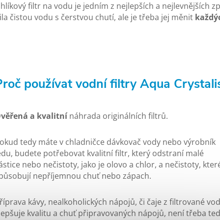
hlíkový filtr na vodu je jedním z nejlepších a nejlevnějších zp
ila čistou vodu s čerstvou chutí, ale je třeba jej měnit
každý
Proč používat vodní filtry Aqua Crystali
věřená a kvalitní
náhrada originálních filtrů.
okud tedy máte v chladničce dávkovač vody nebo výrobník
edu, budete potřebovat kvalitní filtr, který odstraní malé
ástice nebo nečistoty, jako je olovo a chlor, a nečistoty, kter
působují nepříjemnou chuť nebo zápach.
říprava kávy, nealkoholických nápojů, či čaje z filtrované vo
lepšuje kvalitu a chuť připravovaných nápojů, není třeba te