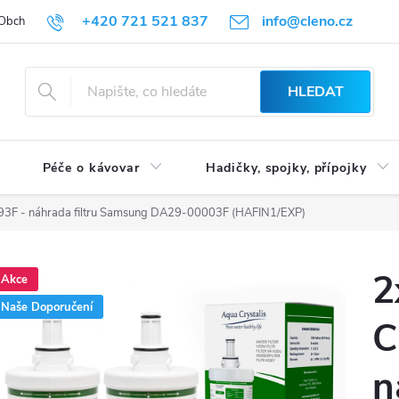
+420 721 521 837
info@cleno.cz
Obchodní podmínky
Reklamace a vrácení zboží
Podmínky ochrany 
HLEDAT
Péče o kávovar
Hadičky, spojky, přípojky
C-093F - náhrada filtru Samsung DA29-00003F (HAFIN1/EXP)
2
Akce
Naše Doporučení
C
n