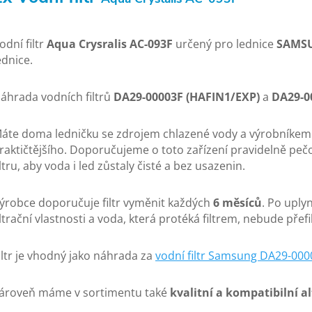
odní filtr
Aqua Crysralis AC-093F
určený pro lednice
SAMS
ednice.
áhrada vodních filtrů
DA29-00003F (HAFIN1/EXP)
a
DA29-0
áte doma ledničku se zdrojem chlazené vody a výrobníkem 
raktičtějšího. Doporučujeme o toto zařízení pravidelně p
iltru, aby voda i led zůstaly čisté a bez usazenin.
ýrobce doporučuje filtr vyměnit každých
6 měsíců
. Po uply
iltrační vlastnosti a voda, která protéká filtrem, nebude přef
iltr je vhodný jako náhrada za
vodní filtr Samsung DA29-000
ároveň máme v sortimentu také
kvalitní a kompatibilní a