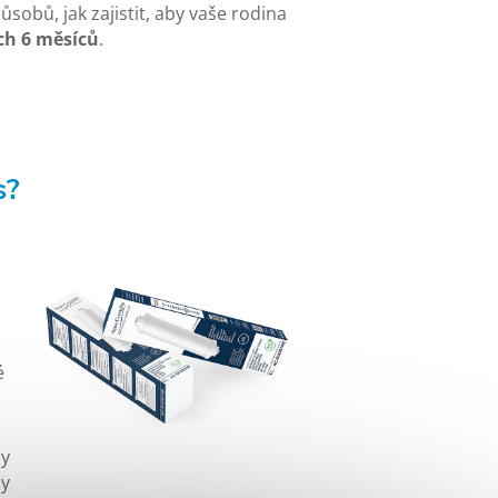
ůsobů, jak zajistit, aby vaše rodina
ch 6 měsíců
.
s?
é
dy
dy