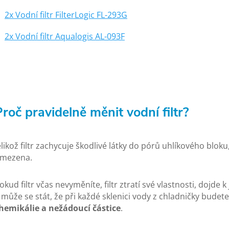
2x Vodní filtr FilterLogic FL-293G
2x Vodní filtr Aqualogis AL-093F
Proč pravidelně měnit vodní filtr?
elikož filtr zachycuje škodlivé látky do pórů uhlíkového bloku
mezena.
okud filtr včas nevyměníte, filtr ztratí své vlastnosti, dojde
 může se stát, že při každé sklenici vody z chladničky budet
hemikálie a nežádoucí částice
.