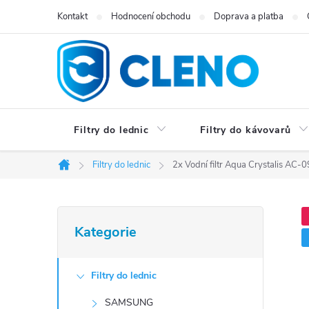
Přejít
Kontakt
Hodnocení obchodu
Doprava a platba
na
obsah
Filtry do lednic
Filtry do kávovarů
Filtry do lednic
2x Vodní filtr Aqua Crystalis A
Domů
P
Přeskočit
Kategorie
kategorie
o
s
Filtry do lednic
t
SAMSUNG