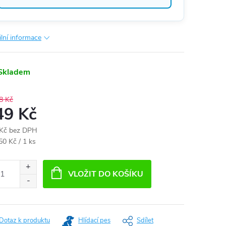
ilní informace
Skladem
8 Kč
49 Kč
Kč bez DPH
ná
50 Kč / 1 ks
:
VLOŽIT DO KOŠÍKU
Dotaz k produktu
Hlídací pes
Sdílet