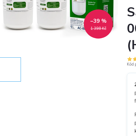
S
–39 %
0
1 398 Kč
(
Kód 