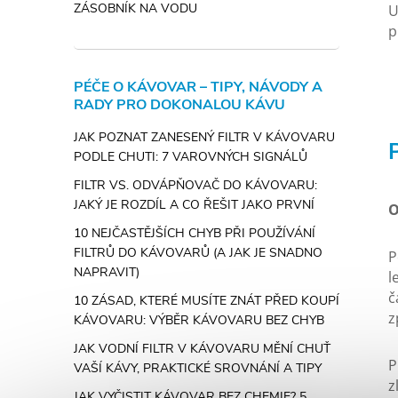
ZÁSOBNÍK NA VODU
U
p
PÉČE O KÁVOVAR – TIPY, NÁVODY A
RADY PRO DOKONALOU KÁVU
JAK POZNAT ZANESENÝ FILTR V KÁVOVARU
PODLE CHUTI: 7 VAROVNÝCH SIGNÁLŮ
FILTR VS. ODVÁPŇOVAČ DO KÁVOVARU:
JAKÝ JE ROZDÍL A CO ŘEŠIT JAKO PRVNÍ
O
10 NEJČASTĚJŠÍCH CHYB PŘI POUŽÍVÁNÍ
FILTRŮ DO KÁVOVARŮ (A JAK JE SNADNO
P
NAPRAVIT)
l
č
10 ZÁSAD, KTERÉ MUSÍTE ZNÁT PŘED KOUPÍ
z
KÁVOVARU: VÝBĚR KÁVOVARU BEZ CHYB
JAK VODNÍ FILTR V KÁVOVARU MĚNÍ CHUŤ
P
VAŠÍ KÁVY, PRAKTICKÉ SROVNÁNÍ A TIPY
z
JAK VYČISTIT KÁVOVAR BEZ CHEMIE? 5