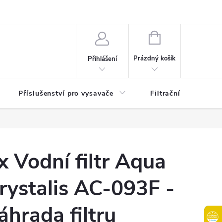
osobních údajů
B2B | Velkoobchodní prodej
Věrnostní program
NÁKUPNÍ
KOŠÍK
Prázdný košík
Přihlášení
Příslušenství pro vysavače
Filtrační patrony do
x Vodní filtr Aqua
rystalis AC-093F -
áhrada filtru