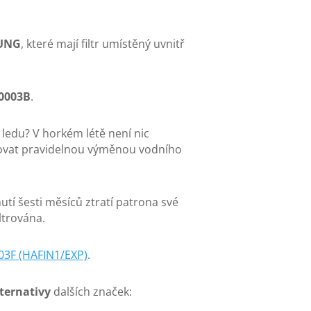
UNG
, které mají filtr umístěný uvnitř
0003B
.
ledu? V horkém létě není nic
ečovat pravidelnou výměnou vodního
nutí šesti měsíců ztratí patrona své
iltrována.
03F (HAFIN1/EXP)
.
lternativy
dalších značek: