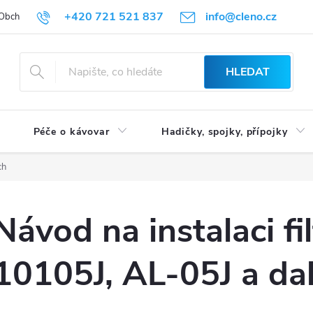
+420 721 521 837
info@cleno.cz
Obchodní podmínky
Reklamace a vrácení zboží
Podmínky ochrany 
HLEDAT
Péče o kávovar
Hadičky, spojky, přípojky
ch
Návod na instalaci f
10105J, AL-05J a dal