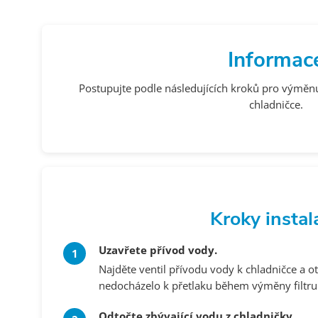
Informac
Postupujte podle následujících kroků pro výměnu 
chladničce.
Kroky instal
Uzavřete přívod vody.
Najděte ventil přívodu vody k chladničce a 
nedocházelo k přetlaku během výměny filtru
Odtočte zbývající vodu z chladničky.