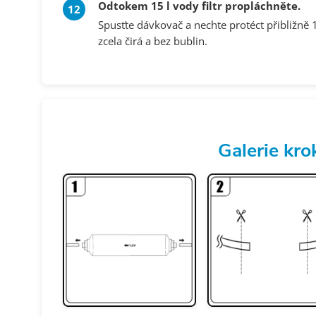
Odtokem 15 l vody filtr propláchněte.
Spusťte dávkovač a nechte protéct přibližně
zcela čirá a bez bublin.
Galerie kro