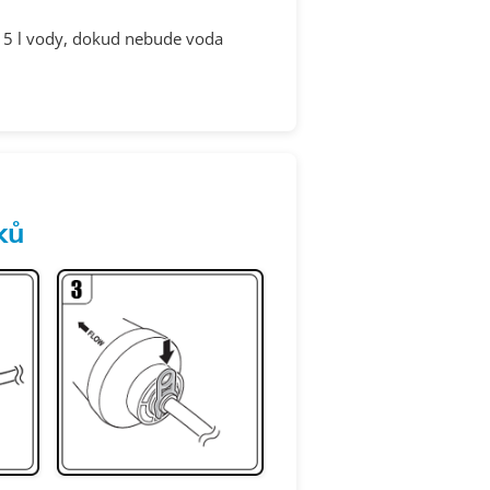
 15 l vody, dokud nebude voda
ků