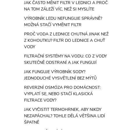
JAK ČASTO MĚNIT FILTR V LEDNICI A PROČ
NA TOM ZÁLEŽÍ VÍC, NEŽ SI MYSLÍTE
VÝROBNÍK LEDU NEFUNGUJE SPRÁVNĚ?
MOŽNÁ STAČÍ VYMĚNIT FILTR
PROČ VODA Z LEDNICE CHUTNÁ JINAK NEŽ
Z KOHOUTKU? FILTR DO LEDNICE A CHUŤ
VODY
FILTRAČNÍ SYSTÉMY NA VODU: CO Z VODY
SKUTEČNĚ ODSTRANÍ A JAK FUNGUJÍ
JAK FUNGUJE VÝROBNÍK SODY?
JEDNODUCHÉ VYSVĚTLENÍ BEZ MÝTŮ
REVERZNÍ OSMÓZA PRO DOMÁCNOST:
VYPLATÍ SE, NEBO STAČÍ KLASICKÁ
FILTRACE VODY?
JAK VYČISTIT TERMOHRNEK, ABY NIKDY
NEZAPÁCHAL? TOHLE DĚLÁ VĚTŠINA LIDÍ
ŠPATNĚ