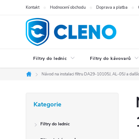
Přejít
Kontakt
Hodnocení obchodu
Doprava a platba
na
obsah
Filtry do lednic
Filtry do kávovarů
Návod na instalaci filtru DA29-10105J, AL-05J a další
Domů
P
Přeskočit
Kategorie
kategorie
o
s
Filtry do lednic
t