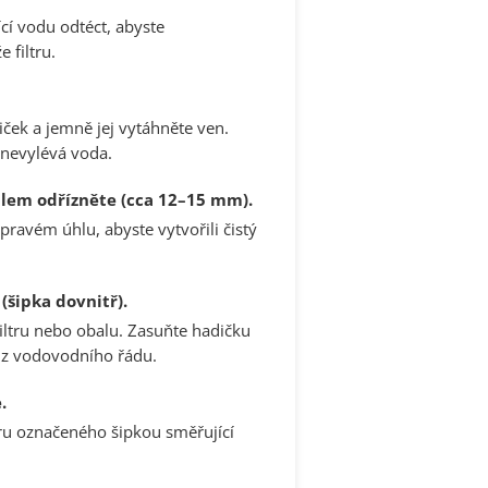
cí vodu odtéct, abyste
 filtru.
iček a jemně jej vytáhněte ven.
 nevylévá voda.
lem odřízněte (cca 12–15 mm).
 pravém úhlu, abyste vytvořili čistý
 (šipka dovnitř).
iltru nebo obalu. Zasuňte hadičku
y z vodovodního řádu.
.
ru označeného šipkou směřující