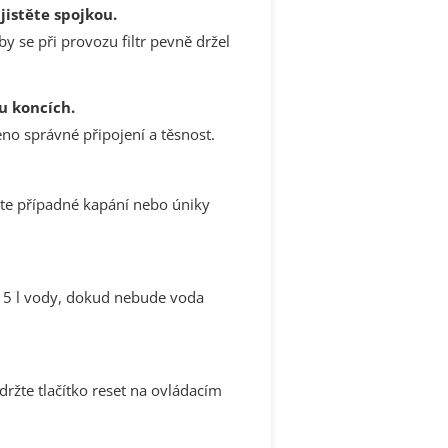
jistěte spojkou.
 se při provozu filtr pevně držel
u koncích.
no správné připojení a těsnost.
jte případné kapání nebo úniky
 15 l vody, dokud nebude voda
držte tlačítko reset na ovládacím