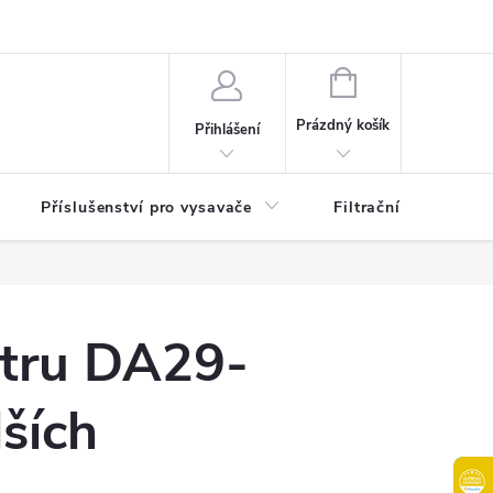
osobních údajů
B2B | Velkoobchodní prodej
Věrnostní program
NÁKUPNÍ
KOŠÍK
Prázdný košík
Přihlášení
Příslušenství pro vysavače
Filtrační patrony do
iltru DA29-
ších