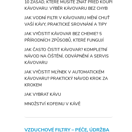
10 ZÁSAD, KTERÉ MUSÍTE ZNÁT PŘED KOUPÍ
KÁVOVARU: VÝBĚR KÁVOVARU BEZ CHYB
JAK VODNÍ FILTR V KÁVOVARU MĚNÍ CHUŤ
VAŠÍ KÁVY, PRAKTICKÉ SROVNÁNÍ A TIPY
JAK VYČISTIT KÁVOVAR BEZ CHEMIE? 5
PŘÍRODNÍCH ZPŮSOBŮ, KTERÉ FUNGUJÍ
JAK ČASTO ČISTIT KÁVOVAR? KOMPLETNÍ
NÁVOD NA ČIŠTĚNÍ, ODVÁPNĚNÍ A SERVIS
KÁVOVARU
JAK VYČISTIT MLÝNEK V AUTOMATICKÉM
KÁVOVARU? PRAKTICKÝ NÁVOD KROK ZA
KROKEM
JAK VYBRAT KÁVU
MNOŽSTVÍ KOFEINU V KÁVĚ
VZDUCHOVÉ FILTRY – PÉČE, ÚDRŽBA