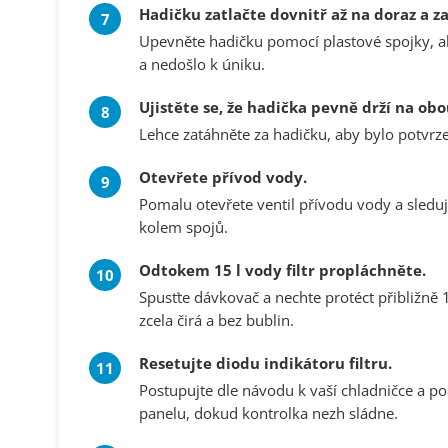
Hadičku zatlačte dovnitř až na doraz a za
Upevněte hadičku pomocí plastové spojky, aby
a nedošlo k úniku.
Ujistěte se, že hadička pevně drží na obo
Lehce zatáhněte za hadičku, aby bylo potvrze
Otevřete přívod vody.
Pomalu otevřete ventil přívodu vody a sledu
kolem spojů.
Odtokem 15 l vody filtr propláchněte.
Spusťte dávkovač a nechte protéct přibližně
zcela čirá a bez bublin.
Resetujte diodu indikátoru filtru.
Postupujte dle návodu k vaší chladničce a po
panelu, dokud kontrolka nezh sládne.