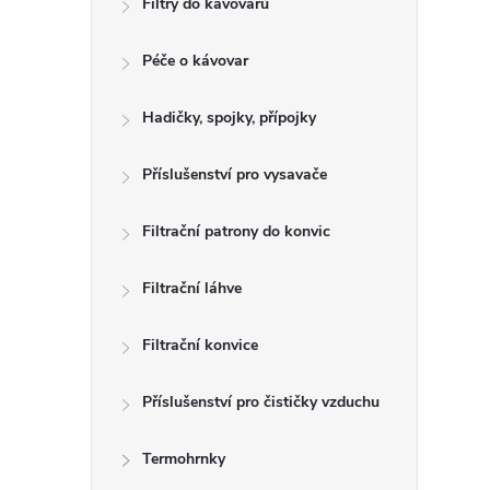
Filtry do kávovarů
r
Péče o kávovar
a
n
Hadičky, spojky, přípojky
n
Příslušenství pro vysavače
í
Filtrační patrony do konvic
p
a
Filtrační láhve
n
Filtrační konvice
e
Příslušenství pro čističky vzduchu
l
Termohrnky