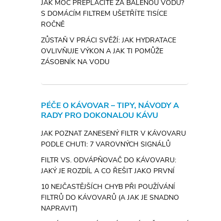
JAK MOC PŘEPLÁCÍTE ZA BALENOU VODU?
S DOMÁCÍM FILTREM UŠETŘÍTE TISÍCE
ROČNĚ
ZŮSTAŇ V PRÁCI SVĚŽÍ: JAK HYDRATACE
OVLIVŇUJE VÝKON A JAK TI POMŮŽE
ZÁSOBNÍK NA VODU
PÉČE O KÁVOVAR – TIPY, NÁVODY A
RADY PRO DOKONALOU KÁVU
JAK POZNAT ZANESENÝ FILTR V KÁVOVARU
PODLE CHUTI: 7 VAROVNÝCH SIGNÁLŮ
FILTR VS. ODVÁPŇOVAČ DO KÁVOVARU:
JAKÝ JE ROZDÍL A CO ŘEŠIT JAKO PRVNÍ
10 NEJČASTĚJŠÍCH CHYB PŘI POUŽÍVÁNÍ
FILTRŮ DO KÁVOVARŮ (A JAK JE SNADNO
NAPRAVIT)