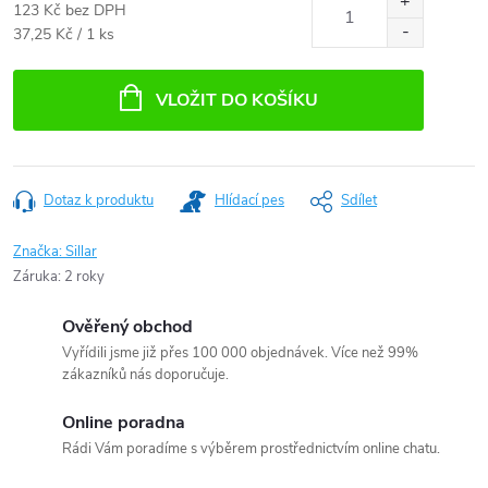
123 Kč bez DPH
Měrná
37,25 Kč / 1 ks
cena:
VLOŽIT DO KOŠÍKU
Dotaz k produktu
Hlídací pes
Sdílet
Značka:
Sillar
Záruka
:
2 roky
Ověřený obchod
Vyřídili jsme již přes 100 000 objednávek. Více než 99%
zákazníků nás doporučuje.
Online poradna
Rádi Vám poradíme s výběrem prostřednictvím online chatu.