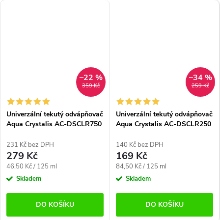
–22 %
–34 %
359 Kč
259 Kč
Univerzální tekutý odvápňovač
Univerzální tekutý odvápňovač
Aqua Crystalis AC-DSCLR750
Aqua Crystalis AC-DSCLR250
(750 ml)
(250 ml)
231 Kč bez DPH
140 Kč bez DPH
279 Kč
169 Kč
Měrná
Měrná
46,50 Kč / 125 ml
84,50 Kč / 125 ml
cena:
cena:
Skladem
Skladem
DO KOŠÍKU
DO KOŠÍKU