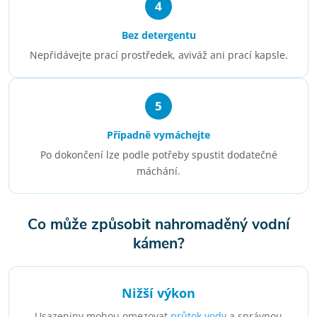
4
Bez detergentu
Nepřidávejte prací prostředek, aviváž ani prací kapsle.
5
Případně vymáchejte
Po dokončení lze podle potřeby spustit dodatečné
máchání.
Co může způsobit nahromaděný vodní
kámen?
Nižší výkon
Usazeniny mohou omezovat
průtok vody
a správnou