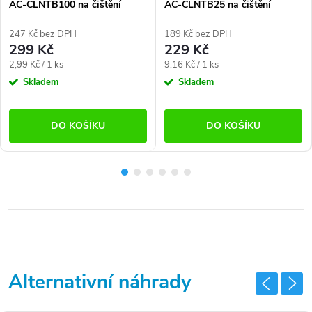
AC-CLNTB100 na čištění
AC-CLNTB25 na čištění
kávovarů (100x2g)
kávovarů (25x2g)
247 Kč bez DPH
189 Kč bez DPH
299 Kč
229 Kč
Měrná
Měrná
2,99 Kč / 1 ks
9,16 Kč / 1 ks
cena:
cena:
Skladem
Skladem
DO KOŠÍKU
DO KOŠÍKU