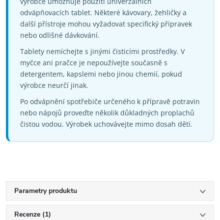
výrobce umožňuje použití univerzálních
odvápňovacích tablet. Některé kávovary, žehličky a
další přístroje mohou vyžadovat specifický přípravek
nebo odlišné dávkování.
Tablety nemíchejte s jinými čisticími prostředky. V
myčce ani pračce je nepoužívejte současně s
detergentem, kapslemi nebo jinou chemií, pokud
výrobce neurčí jinak.
Po odvápnění spotřebiče určeného k přípravě potravin
nebo nápojů proveďte několik důkladných proplachů
čistou vodou. Výrobek uchovávejte mimo dosah dětí.
Parametry produktu
Recenze (1)