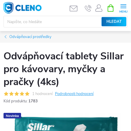
Přejít
NÁKUPNÍ
KOŠÍK
na
obsah
HLEDAT
Odvápňovací prostředky
Odvápňovací tablety Sillar
pro kávovary, myčky a
pračky (4ks)
1 hodnocení
Podrobnosti hodnocení
Kód produktu:
1783
Novinka