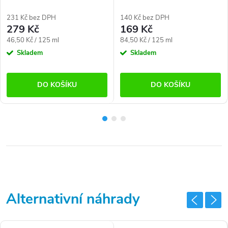
(750 ml)
(250 ml)
231 Kč bez DPH
140 Kč bez DPH
279 Kč
169 Kč
Měrná
Měrná
46,50 Kč / 125 ml
84,50 Kč / 125 ml
cena:
cena:
Skladem
Skladem
DO KOŠÍKU
DO KOŠÍKU