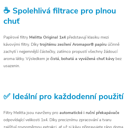
☕ Spolehlivá filtrace pro plnou
chuť
Papírové filtry
Melitta Original 1x4
představují klasiku mezi
kávovými filtry. Díky
trojitému zesílení Aromapor® papíru
účinně
zachytí i nejjemnější částečky, zatímco propustí všechny žádoucí
aroma látky. Výsledkem je
čistá, bohatá a vyvážená chuť kávy
bez
usazenin.
✅ Ideální pro každodenní použití
Filtry Melitta jsou navrženy pro
automatické i ruční překapávače
odpovídající velikosti 1x4. Díky preciznímu zpracování a tvaru
zajišťují rovnoměrnou extrakci, ať už si kávu připravujete ráno doma,