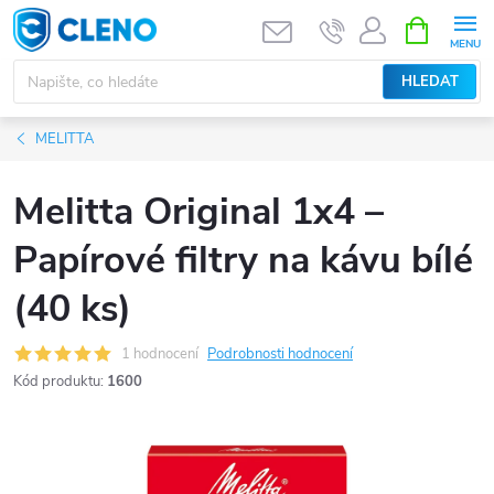
Přejít
NÁKUPNÍ
KOŠÍK
na
obsah
HLEDAT
MELITTA
Melitta Original 1x4 –
Papírové filtry na kávu bílé
(40 ks)
1 hodnocení
Podrobnosti hodnocení
Kód produktu:
1600