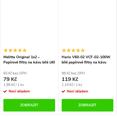
Melitta Original 1x2 –
Hario V60-02 VCF-02-100W
Papírové filtry na kávu bílé (40
bílé papírové filtry na kávu
ks)
(100 ks)
65 Kč bez DPH
98 Kč bez DPH
79 Kč
119 Kč
Měrná
Měrná
1,98 Kč / 1 ks
1,19 Kč / 1 ks
cena:
cena:
Není skladem
Není skladem
ZOBRAZIT
ZOBRAZIT