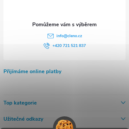
info
@
cleno.cz
+420 721 521 837
Přijímáme online platby
Top kategorie
Užitečné odkazy