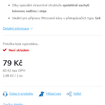
Díky speciální vícevrstvé struktuře
spolehlivě zachytí
kávovou sedlinu i oleje
.
Ideální pro přípravu filtrované kávy v překapávačích typu
1x4
.
Detailní informace
Položka byla vyprodána…
Není skladem
79 Kč
65 Kč bez DPH
Měrná
1,98 Kč / 1 ks
cena:
Dotaz k produktu
Hlídací pes
Sdílet
Značka:
Melitta