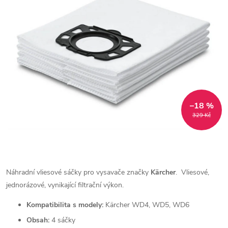
–18 %
329 Kč
Náhradní vliesové sáčky pro vysavače značky
Kärcher
.
Vliesové,
jednorázové, vynikající filtrační výkon.
Kompatibilita s modely:
Kärcher WD4, WD5, WD6
Obsah:
4 sáčky