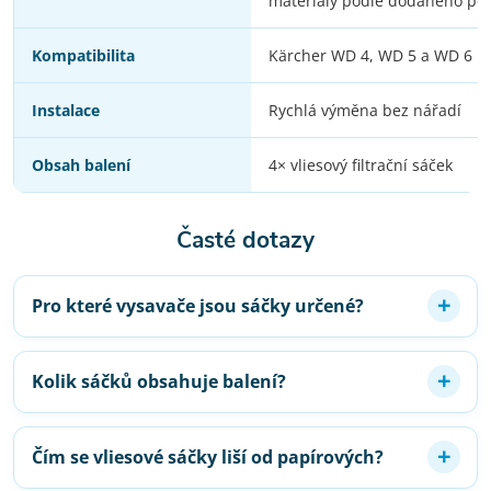
materiály podle dodaného po
Kompatibilita
Kärcher WD 4, WD 5 a WD 6
Instalace
Rychlá výměna bez nářadí
Obsah balení
4× vliesový filtrační sáček
Časté dotazy
Pro které vysavače jsou sáčky určené?
Kolik sáčků obsahuje balení?
Čím se vliesové sáčky liší od papírových?