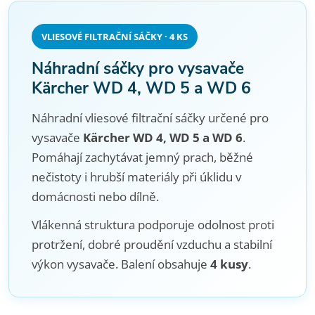
VLIESOVÉ FILTRAČNÍ SÁČKY · 4 KS
Náhradní sáčky pro vysavače
Kärcher WD 4, WD 5 a WD 6
Náhradní vliesové filtrační sáčky určené pro
vysavače
Kärcher WD 4, WD 5 a WD 6
.
Pomáhají zachytávat jemný prach, běžné
nečistoty i hrubší materiály při úklidu v
domácnosti nebo dílně.
Vlákenná struktura podporuje odolnost proti
protržení, dobré proudění vzduchu a stabilní
výkon vysavače. Balení obsahuje
4 kusy
.