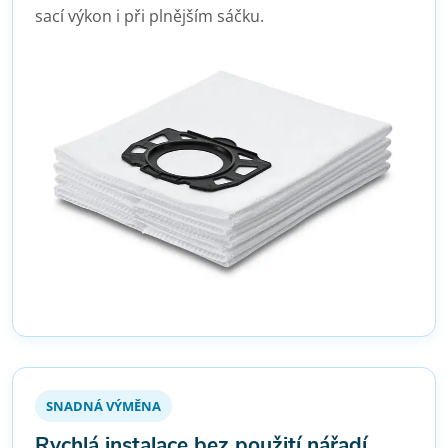
sací výkon i při plnějším sáčku.
SNADNÁ VÝMĚNA
Rychlá instalace bez použití nářadí