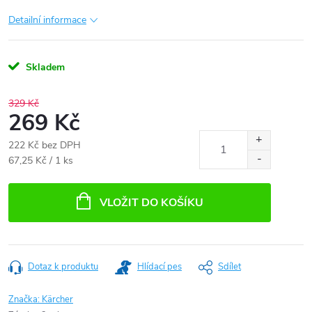
Detailní informace
Skladem
329 Kč
269 Kč
222 Kč bez DPH
Měrná
67,25 Kč / 1 ks
cena:
VLOŽIT DO KOŠÍKU
Dotaz k produktu
Hlídací pes
Sdílet
Značka:
Kärcher