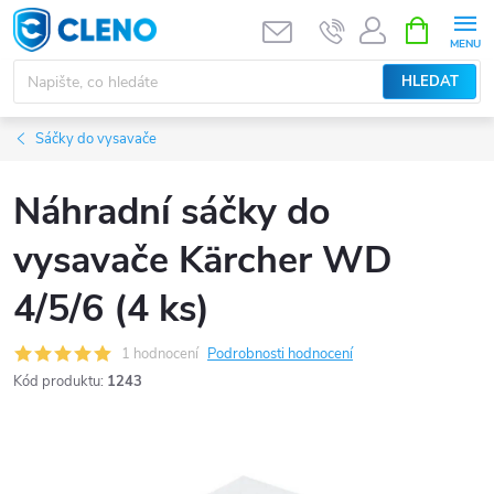
Přejít
NÁKUPNÍ
KOŠÍK
na
obsah
HLEDAT
Sáčky do vysavače
Náhradní sáčky do
vysavače Kärcher WD
4/5/6 (4 ks)
1 hodnocení
Podrobnosti hodnocení
Kód produktu:
1243