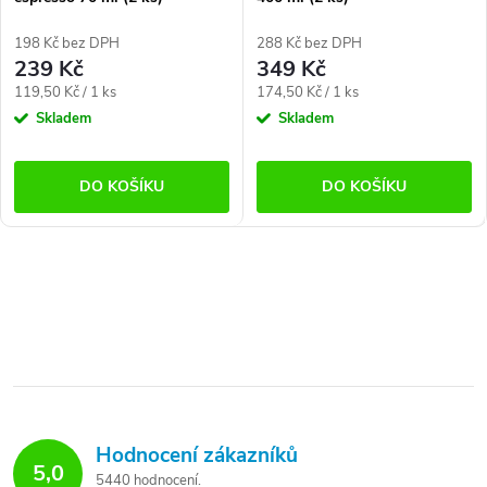
198 Kč bez DPH
288 Kč bez DPH
239 Kč
349 Kč
Měrná
Měrná
119,50 Kč / 1 ks
174,50 Kč / 1 ks
cena:
cena:
Skladem
Skladem
DO KOŠÍKU
DO KOŠÍKU
Hodnocení zákazníků
5,0
5440 hodnocení