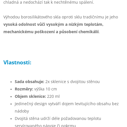
chladná a nedochází tak k nechtěnému spálení.
Výhodou borosilikátového skla oproti sklu tradičnímu je jeho
vysoká odolnost vůči vysokým a nízkým teplotám,
mechanickému poškození a působení chemikálií
.
Vlastnosti:
Sada obsahuje:
2x sklenice s dvojitou stěnou
Rozměry:
výška 10 cm
Objem sklenice:
220 ml
Jedinečný design vytváří dojem levitujícího obsahu bez
nádoby
Dvojitá stěna udrží déle požadovanou teplotu
servírovaného nápoje či pokrmu