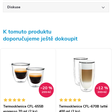
Diskuse
K tomuto produktu
doporučujeme ještě dokoupit
–20 %
–12 %
299 Kč
399 Kč
Termosklenice CFL-655B
Termosklenice CFL-670B latté
espresso 70 ml (2 ks)
400 ml (2 ks)