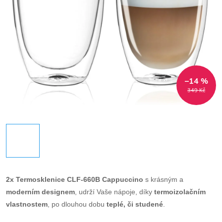
–14 %
349 Kč
2x
Termosklenice
CLF-660B Cappuccino
s krásným a
moderním designem
, udrží Vaše nápoje, díky
termoizolačním
vlastnostem
, po dlouhou dobu
teplé, či studené
.