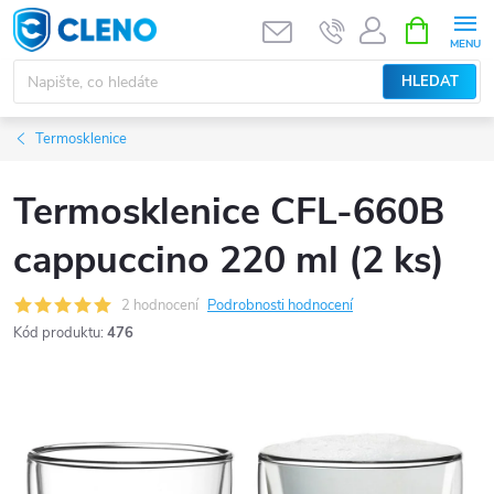
Přejít
NÁKUPNÍ
KOŠÍK
na
obsah
HLEDAT
Termosklenice
Termosklenice CFL-660B
cappuccino 220 ml (2 ks)
2 hodnocení
Podrobnosti hodnocení
Kód produktu:
476