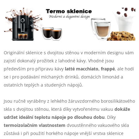
Originální sklenice s dvojitou stěnou v moderním designu vám
zajistí dokonalý prožitek z lahodné kávy. Vhodné jsou
především pro přípravu kávy
latté macchiato, frappé
, ale hodí
se i pro podávání míchaných drinků, domácích limonád a
ostatních teplých a studených nápojů.
Jsou ručně vyráběny z lehkého žáruvzdorného borosilikátového
skla s dvojitou stěnou, která díky vytvořenému vakuu
dokáže
udržet ideální teplotu nápoje po dlouhou dobu
. Díky
termoizolačním vlastnostem
dvoustěnného vakuového skla
zůstává i při použití horkého nápoje vnější vrstva sklenice