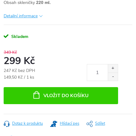
Obsah skleničky
220 ml.
Detailní informace
Skladem
349 Kč
299 Kč
247 Kč bez DPH
Měrná
149,50 Kč / 1 ks
cena:
VLOŽIT DO KOŠÍKU
Dotaz k produktu
Hlídací pes
Sdílet