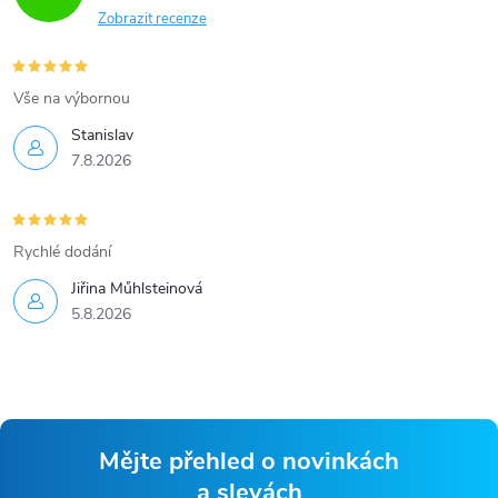
Zobrazit recenze
Vše na výbornou
Stanislav
7.8.2026
Rychlé dodání
Jiřina Műhlsteinová
5.8.2026
Mějte přehled o novinkách
a slevách