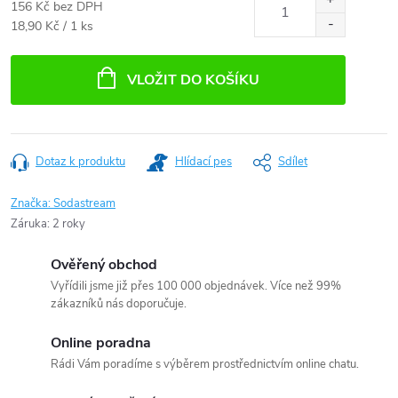
156 Kč bez DPH
Měrná
18,90 Kč / 1 ks
cena:
VLOŽIT DO KOŠÍKU
Dotaz k produktu
Hlídací pes
Sdílet
Značka:
Sodastream
Záruka
:
2 roky
Ověřený obchod
Vyřídili jsme již přes 100 000 objednávek. Více než 99%
zákazníků nás doporučuje.
Online poradna
Rádi Vám poradíme s výběrem prostřednictvím online chatu.