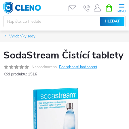
Přejít
NÁKUPNÍ
KOŠÍK
na
obsah
HLEDAT
Výrobníky sody
SodaStream Čistící tablety
Neohodnoceno
Podrobnosti hodnocení
Kód produktu:
1516