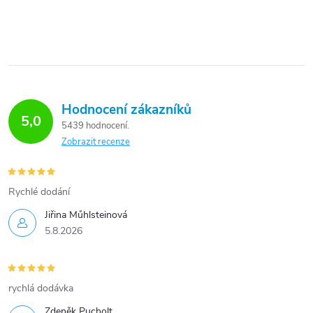
O
těsněním a...
v
l
á
d
Hodnocení zákazníků
5,0
a
5439 hodnocení
Zobrazit recenze
c
í
Rychlé dodání
p
Jiřina Műhlsteinová
r
5.8.2026
v
k
rychlá dodávka
y
Zdeněk Pucholt