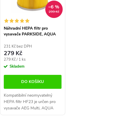
i
í
–6 %
s
p
299 Kč
p
r
Náhradní HEPA filtr pro
r
vysavače PARKSIDE, AQUA
o
VAC, ROWENTA a další
o
d
231 Kč bez DPH
279 Kč
d
u
Měrná
279 Kč / 1 ks
cena:
Skladem
u
k
k
t
DO KOŠÍKU
t
ů
Kompatibilní neomyvatelný
HEPA filtr HF23 je určen pro
ů
vysavače AEG Multi, AQUA
VAC Aquavac, Multisystem,
PARKSIDE PNTS a ROWENTA
RB, RU. Vybaven gumovým