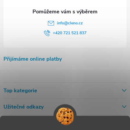
info
@
cleno.cz
+420 721 521 837
Přijímáme online platby
Top kategorie
Užitečné odkazy