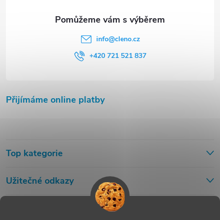
info
@
cleno.cz
+420 721 521 837
Přijímáme online platby
Top kategorie
Užitečné odkazy