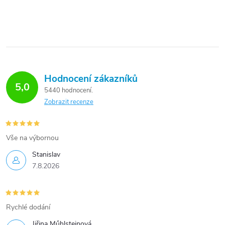
O
250 ml.
1000...
v
l
á
d
Hodnocení zákazníků
5,0
a
5440 hodnocení
Zobrazit recenze
c
í
Vše na výbornou
p
Stanislav
r
7.8.2026
v
k
Rychlé dodání
y
Jiřina Műhlsteinová