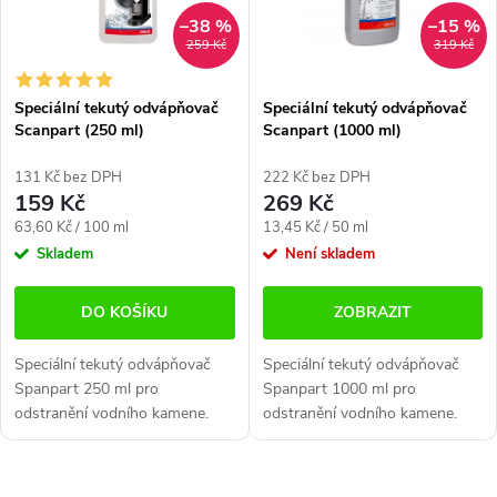
i
í
–38 %
–15 %
s
p
259 Kč
319 Kč
p
r
Speciální tekutý odvápňovač
Speciální tekutý odvápňovač
r
Scanpart (250 ml)
Scanpart (1000 ml)
o
o
d
131 Kč bez DPH
222 Kč bez DPH
159 Kč
269 Kč
d
u
Měrná
Měrná
63,60 Kč / 100 ml
13,45 Kč / 50 ml
cena:
cena:
Skladem
Není skladem
u
k
k
t
DO KOŠÍKU
ZOBRAZIT
t
ů
Speciální tekutý odvápňovač
Speciální tekutý odvápňovač
Spanpart 250 ml pro
Spanpart 1000 ml pro
ů
odstranění vodního kamene.
odstranění vodního kamene.
Vhodný pro kapslové kávovary
Vhodný pro kapslové kávovary
(Dolce Gusto, Nespresso,
(Dolce Gusto, Nespresso,
Tassimo, Vertuo atd.) Obsah
Tassimo, Vertuo atd.) Obsah