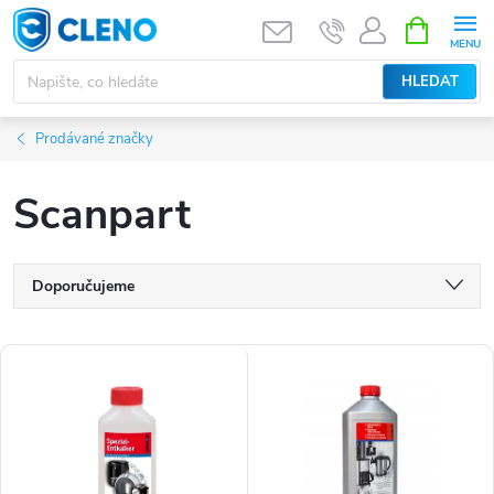
Přejít
NÁKUPNÍ
KOŠÍK
na
obsah
HLEDAT
Prodávané značky
Scanpart
Ř
Doporučujeme
a
Nejlevnější
V
z
Nejdražší
ý
e
Nejprodávanější
p
n
Abecedně