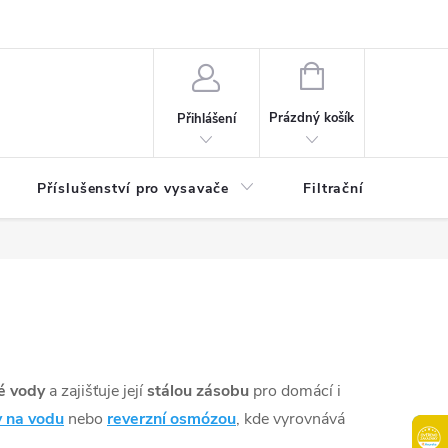
osobních údajů
B2B | Velkoobchodní prodej
Věrnostní program
NÁKUPNÍ
KOŠÍK
Prázdný košík
Přihlášení
Příslušenství pro vysavače
Filtrační patrony do
é vody
a zajišťuje její
stálou zásobu
pro domácí i
y na vodu
nebo
reverzní osmózou
, kde vyrovnává