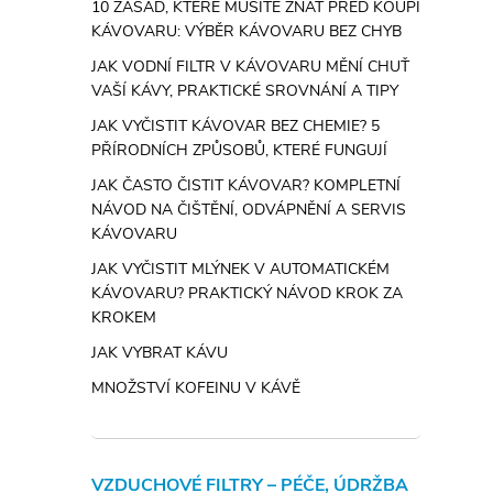
10 ZÁSAD, KTERÉ MUSÍTE ZNÁT PŘED KOUPÍ
KÁVOVARU: VÝBĚR KÁVOVARU BEZ CHYB
JAK VODNÍ FILTR V KÁVOVARU MĚNÍ CHUŤ
VAŠÍ KÁVY, PRAKTICKÉ SROVNÁNÍ A TIPY
JAK VYČISTIT KÁVOVAR BEZ CHEMIE? 5
PŘÍRODNÍCH ZPŮSOBŮ, KTERÉ FUNGUJÍ
JAK ČASTO ČISTIT KÁVOVAR? KOMPLETNÍ
NÁVOD NA ČIŠTĚNÍ, ODVÁPNĚNÍ A SERVIS
KÁVOVARU
JAK VYČISTIT MLÝNEK V AUTOMATICKÉM
KÁVOVARU? PRAKTICKÝ NÁVOD KROK ZA
KROKEM
JAK VYBRAT KÁVU
MNOŽSTVÍ KOFEINU V KÁVĚ
VZDUCHOVÉ FILTRY – PÉČE, ÚDRŽBA