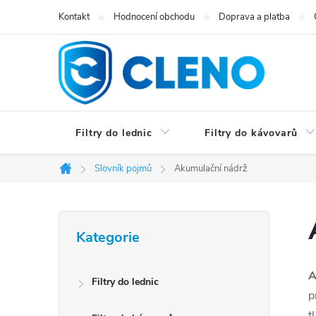
Přejít
Kontakt
Hodnocení obchodu
Doprava a platba
na
obsah
Filtry do lednic
Filtry do kávovarů
Slovník pojmů
Akumulační nádrž
Domů
P
Přeskočit
Kategorie
kategorie
o
s
A
Filtry do lednic
p
t
t