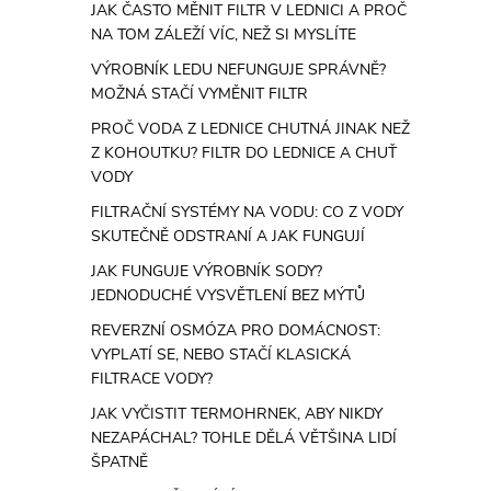
JAK ČASTO MĚNIT FILTR V LEDNICI A PROČ
NA TOM ZÁLEŽÍ VÍC, NEŽ SI MYSLÍTE
VÝROBNÍK LEDU NEFUNGUJE SPRÁVNĚ?
MOŽNÁ STAČÍ VYMĚNIT FILTR
PROČ VODA Z LEDNICE CHUTNÁ JINAK NEŽ
Z KOHOUTKU? FILTR DO LEDNICE A CHUŤ
VODY
FILTRAČNÍ SYSTÉMY NA VODU: CO Z VODY
SKUTEČNĚ ODSTRANÍ A JAK FUNGUJÍ
JAK FUNGUJE VÝROBNÍK SODY?
JEDNODUCHÉ VYSVĚTLENÍ BEZ MÝTŮ
REVERZNÍ OSMÓZA PRO DOMÁCNOST:
VYPLATÍ SE, NEBO STAČÍ KLASICKÁ
FILTRACE VODY?
JAK VYČISTIT TERMOHRNEK, ABY NIKDY
NEZAPÁCHAL? TOHLE DĚLÁ VĚTŠINA LIDÍ
ŠPATNĚ