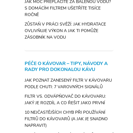
JAK MOC PŘEPLÁCÍTE ZA BALENOU VODU?
S DOMÁCÍM FILTREM UŠETŘÍTE TISÍCE
ROČNĚ
ZŮSTAŇ V PRÁCI SVĚŽÍ: JAK HYDRATACE
OVLIVŇUJE VÝKON A JAK TI POMŮŽE
ZÁSOBNÍK NA VODU
PÉČE O KÁVOVAR – TIPY, NÁVODY A
RADY PRO DOKONALOU KÁVU
JAK POZNAT ZANESENÝ FILTR V KÁVOVARU
PODLE CHUTI: 7 VAROVNÝCH SIGNÁLŮ
FILTR VS. ODVÁPŇOVAČ DO KÁVOVARU:
JAKÝ JE ROZDÍL A CO ŘEŠIT JAKO PRVNÍ
10 NEJČASTĚJŠÍCH CHYB PŘI POUŽÍVÁNÍ
FILTRŮ DO KÁVOVARŮ (A JAK JE SNADNO
NAPRAVIT)