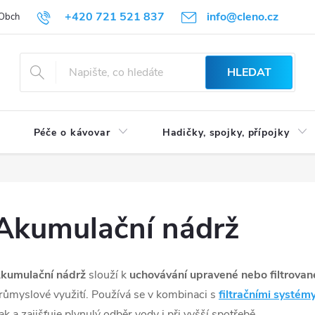
+420 721 521 837
info@cleno.cz
Obchodní podmínky
Reklamace a vrácení zboží
Podmínky ochrany 
HLEDAT
Péče o kávovar
Hadičky, spojky, přípojky
Akumulační nádrž
kumulační nádrž
slouží k
uchovávání upravené nebo filtrovan
růmyslové využití. Používá se v kombinaci s
filtračními systém
lak a zajišťuje plynulý odběr vody i při vyšší spotřebě.