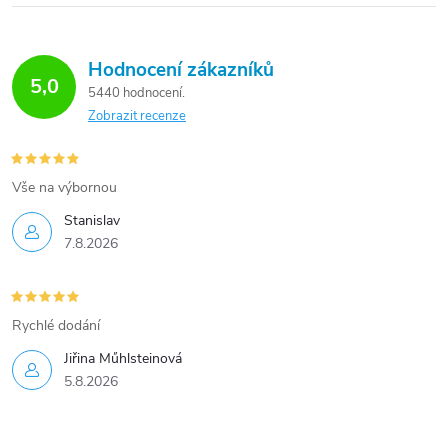
d
o
v
a
á
Hodnocení zákazníků
c
n
5,0
5440 hodnocení
í
í
Zobrazit recenze
p
r
Vše na výbornou
Stanislav
v
7.8.2026
k
y
Rychlé dodání
v
Jiřina Műhlsteinová
ý
5.8.2026
p
i