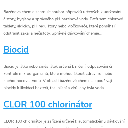
c
h
Bazénová chemie zahrnuje soubor přípravků určených k udržování
čistoty, hygieny a správného pH bazénové vody. Patří sem chlorové
p
tablety, algicidy, pH regulátory nebo vločkovače, které pomáhají
o
odstranit zákal a nečistoty. Správné dávkování chemie…
j
Biocid
m
ů
Biocid je látka nebo směs látek určená k ničení, odpuzování či
kontrole mikroorganismů, které mohou škodit zdraví lidí nebo
znehodnocovat vodu. V oblasti bazénové chemie se používají
biocidy k likvidaci bakterií, řas, plísní a virů, aby byla voda…
CLOR 100 chlorinátor
CLOR 100 chlorinátor je zařízení určené k automatickému dávkování