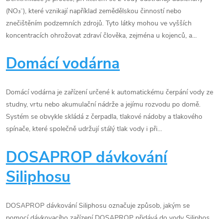
(NO₃⁻), které vznikají například zemědělskou činností nebo
znečištěním podzemních zdrojů. Tyto látky mohou ve vyšších
koncentracích ohrožovat zdraví člověka, zejména u kojenců, a…
Domácí vodárna
Domácí vodárna je zařízení určené k automatickému čerpání vody ze
studny, vrtu nebo akumulační nádrže a jejímu rozvodu po domě.
Systém se obvykle skládá z čerpadla, tlakové nádoby a tlakového
spínače, které společně udržují stálý tlak vody i při…
DOSAPROP dávkování
Siliphosu
DOSAPROP dávkování Siliphosu označuje způsob, jakým se
pomocí dávkovacího zařízení DOSAPROP přidává do vody Siliphos