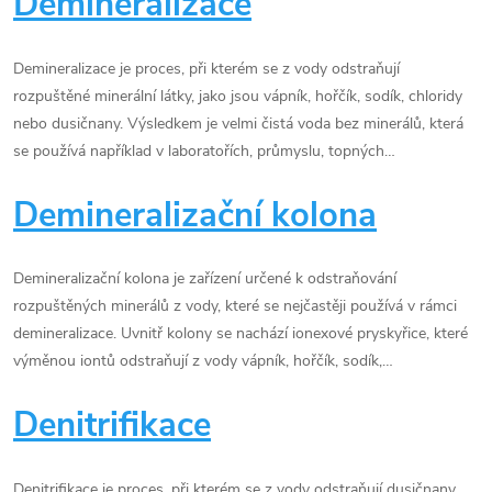
Demineralizace
Demineralizace je proces, při kterém se z vody odstraňují
rozpuštěné minerální látky, jako jsou vápník, hořčík, sodík, chloridy
nebo dusičnany. Výsledkem je velmi čistá voda bez minerálů, která
se používá například v laboratořích, průmyslu, topných…
Demineralizační kolona
Demineralizační kolona je zařízení určené k odstraňování
rozpuštěných minerálů z vody, které se nejčastěji používá v rámci
demineralizace. Uvnitř kolony se nachází ionexové pryskyřice, které
výměnou iontů odstraňují z vody vápník, hořčík, sodík,…
Denitrifikace
Denitrifikace je proces, při kterém se z vody odstraňují dusičnany