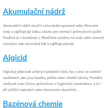
s
Akumulační nádrž
s
l
Akumulační nádrž slouží k uchovávání upravené nebo filtrované
o
vody a zajišťuje její stálou zásobu pro domácí i průmyslové využití.
Používá se v kombinaci s filtračními systémy na vodu nebo reverzní
v
osmózou, kde vyrovnává tlak a zajišťuje plynulý…
n
Algicid
í
k
Algicid je přípravek určený k potlačení růstu řas a sinic ve vodních
o
systémech, jako jsou bazény, jezírka nebo chladicí okruhy. Pomáhá
udržovat vodu čistou, průzračnou a hygienicky nezávadnou, a to i
v
při vyšších teplotách nebo intenzivním slunečním…
ý
Bazénová chemie