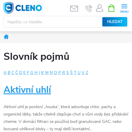
Přejít
NÁKUPNÍ
KOŠÍK
na
obsah
HLEDAT
Domů
Slovník pojmů
A
B
C
Č
D
E
F
G
H
I
K
M
N
O
P
R
S
Š
T
U
V
Z
V
Aktivní uhlí
ý
Aktivní uhlí je porézní „houba“, která adsorbuje chlor, pachy a
p
organické látky, takže citelně zlepšuje chuť a vůni vody bez přidávání
i
chemie. V domácí filtraci se používá buď granulované GAC, nebo
lisované uhlíkové bloky – ty mají delší kontaktní…