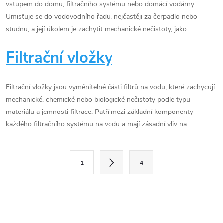
vstupem do domu, filtračního systému nebo domácí vodárny.
Umisťuje se do vodovodního řadu, nejčastěji za čerpadlo nebo
studnu, a její úkolem je zachytit mechanické nečistoty, jako…
Filtrační vložky
Filtrační vložky jsou vyměnitelné části filtrů na vodu, které zachycují
mechanické, chemické nebo biologické nečistoty podle typu
materiálu a jemnosti filtrace. Patří mezi základní komponenty
každého filtračního systému na vodu a mají zásadní vliv na…
O
S
1
4
t
v
r
l
á
n
á
k