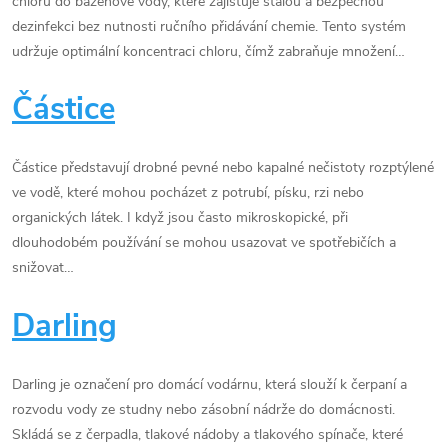
chloru do bazénové vody, které zajišťuje stálou a bezpečnou
dezinfekci bez nutnosti ručního přidávání chemie. Tento systém
udržuje optimální koncentraci chloru, čímž zabraňuje množení…
Částice
Částice představují drobné pevné nebo kapalné nečistoty rozptýlené
ve vodě, které mohou pocházet z potrubí, písku, rzi nebo
organických látek. I když jsou často mikroskopické, při
dlouhodobém používání se mohou usazovat ve spotřebičích a
snižovat…
Darling
Darling je označení pro domácí vodárnu, která slouží k čerpaní a
rozvodu vody ze studny nebo zásobní nádrže do domácnosti.
Skládá se z čerpadla, tlakové nádoby a tlakového spínače, které