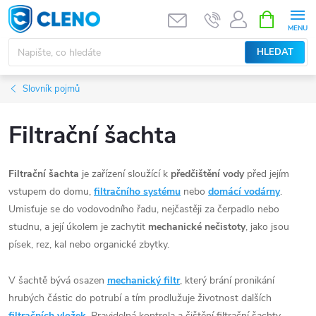
Přejít
NÁKUPNÍ
KOŠÍK
na
obsah
HLEDAT
Slovník pojmů
Filtrační šachta
Filtrační šachta
je zařízení sloužící k
předčištění vody
před jejím
vstupem do domu,
filtračního systému
nebo
domácí vodárny
.
Umisťuje se do vodovodního řadu, nejčastěji za čerpadlo nebo
studnu, a její úkolem je zachytit
mechanické nečistoty
, jako jsou
písek, rez, kal nebo organické zbytky.
V šachtě bývá osazen
mechanický filtr
, který brání pronikání
hrubých částic do potrubí a tím prodlužuje životnost dalších
filtračních vložek
. Pravidelná kontrola a čištění filtrační šachty