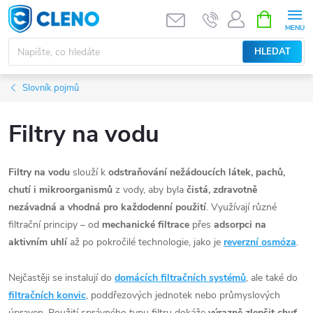
Přejít
NÁKUPNÍ
KOŠÍK
na
obsah
HLEDAT
Slovník pojmů
Filtry na vodu
Filtry na vodu
slouží k
odstraňování nežádoucích látek, pachů,
chutí i mikroorganismů
z vody, aby byla
čistá, zdravotně
nezávadná a vhodná pro každodenní použití
. Využívají různé
filtrační principy – od
mechanické filtrace
přes
adsorpci na
aktivním uhlí
až po pokročilé technologie, jako je
reverzní osmóza
.
Nejčastěji se instalují do
domácích filtračních systémů
, ale také do
filtračních konvic
, poddřezových jednotek nebo průmyslových
úpraven. Použití správného typu filtru dokáže
výrazně zlepšit chuť,