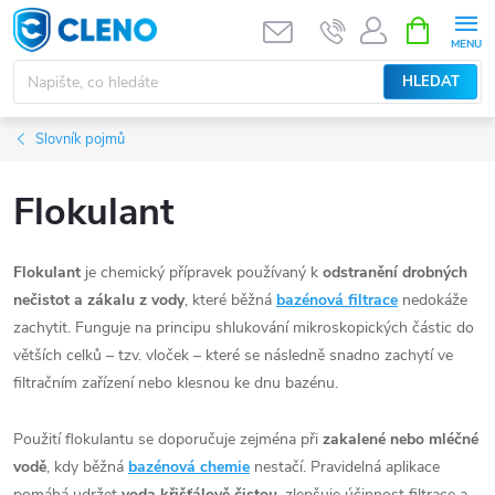
Přejít
NÁKUPNÍ
KOŠÍK
na
obsah
HLEDAT
Slovník pojmů
Flokulant
Flokulant
je chemický přípravek používaný k
odstranění drobných
nečistot a zákalu z vody
, které běžná
bazénová filtrace
nedokáže
zachytit. Funguje na principu shlukování mikroskopických částic do
větších celků – tzv. vloček – které se následně snadno zachytí ve
filtračním zařízení nebo klesnou ke dnu bazénu.
Použití flokulantu se doporučuje zejména při
zakalené nebo mléčné
vodě
, kdy běžná
bazénová chemie
nestačí. Pravidelná aplikace
pomáhá udržet
voda křišťálově čistou
, zlepšuje účinnost filtrace a