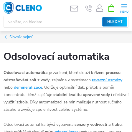
Přejít
NÁKUPNÍ
KOŠÍK
na
obsah
HLEDAT
Slovník pojmů
Odsolovací automatika
Odsolovací automatika
je zařízení, které slouží k
řízení procesu
odstraňování solí z vody
, zejména v systémech
reverzní osmózy
nebo
demineralizace
. Udržuje optimální tlak, průtok a poměr
koncentrátu, čímž zajišťuje
stabilní kvalitu upravené vody
i efektivní
využití zdroje. Díky automatizaci se minimalizuje nutnost ručního
zásahu a zvyšuje spolehlivost celého systému.
Odsolovací automatika bývá vybavena
senzory vodivosti a tlaku
,
které průběžně sledují
míru
mineralizace
vody
a upravují provoz