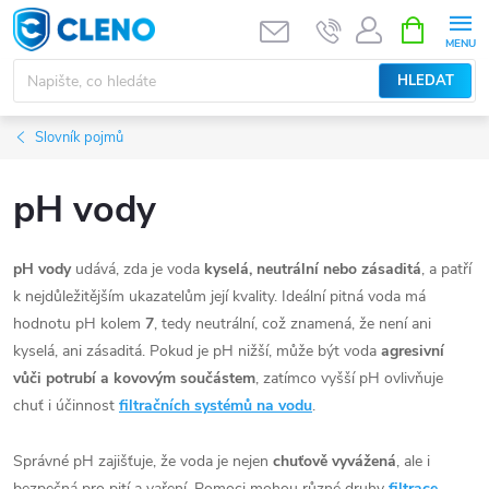
Přejít
NÁKUPNÍ
KOŠÍK
na
obsah
HLEDAT
Slovník pojmů
pH vody
pH vody
udává, zda je voda
kyselá, neutrální nebo zásaditá
, a patří
k nejdůležitějším ukazatelům její kvality. Ideální pitná voda má
hodnotu pH kolem
7
, tedy neutrální, což znamená, že není ani
kyselá, ani zásaditá. Pokud je pH nižší, může být voda
agresivní
vůči potrubí a kovovým součástem
, zatímco vyšší pH ovlivňuje
chuť i účinnost
filtračních systémů na vodu
.
Správné pH zajišťuje, že voda je nejen
chuťově vyvážená
, ale i
bezpečná pro pití a vaření. Pomoci mohou různé druhy
filtrace