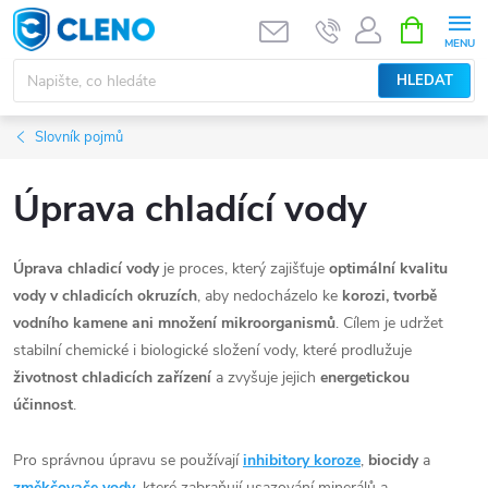
Přejít
NÁKUPNÍ
KOŠÍK
na
obsah
HLEDAT
Slovník pojmů
Úprava chladící vody
Úprava chladicí vody
je proces, který zajišťuje
optimální kvalitu
vody v chladicích okruzích
, aby nedocházelo ke
korozi, tvorbě
vodního kamene ani množení mikroorganismů
. Cílem je udržet
stabilní chemické i biologické složení vody, které prodlužuje
životnost chladicích zařízení
a zvyšuje jejich
energetickou
účinnost
.
Pro správnou úpravu se používají
inhibitory koroze
,
biocidy
a
změkčovače vody
, které zabraňují usazování minerálů a