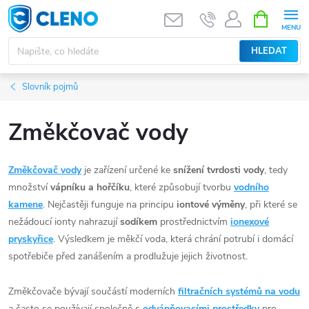
Přejít
NÁKUPNÍ
KOŠÍK
na
obsah
HLEDAT
Slovník pojmů
Změkčovač vody
Změkčovač vody
je zařízení určené ke
snížení tvrdosti vody
, tedy
množství
vápníku a hořčíku
, které způsobují tvorbu
vodního
kamene
. Nejčastěji funguje na principu
iontové výměny
, při které se
nežádoucí ionty nahrazují
sodíkem
prostřednictvím
ionexové
pryskyřice
. Výsledkem je měkčí voda, která chrání potrubí i domácí
spotřebiče před zanášením a prodlužuje jejich životnost.
Změkčovače bývají součástí moderních
filtračních systémů na vodu
a často se používají společně s
odvápňovacími prostředky
pro