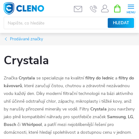
Přejít
NÁKUPNÍ
KOŠÍK
na
obsah
HLEDAT
Prodávané značky
Crystala
Značka
Crystala
se specializuje na kvalitní
filtry do lednic
a
filtry do
kávovarů
, které zaručují čistou, chutnou a zdravotně nezávadnou
vodu každý den. Díky moderní filtrační technologii na bázi aktivního
uhlí účinně odstraňují chlor, zápachy, mikroplasty i těžké kovy, aniž
by narušily přirozené minerály ve vodě. Filtry
Crystala
jsou navrženy
jako plně kompatibilní náhrady pro spotřebiče značek
Samsung
,
LG
,
Bosch
či
Whirlpool
, a patří mezi nejoblíbenější řešení pro
domácnosti, které hledají spolehlivost a dostupnou cenu v jednom.