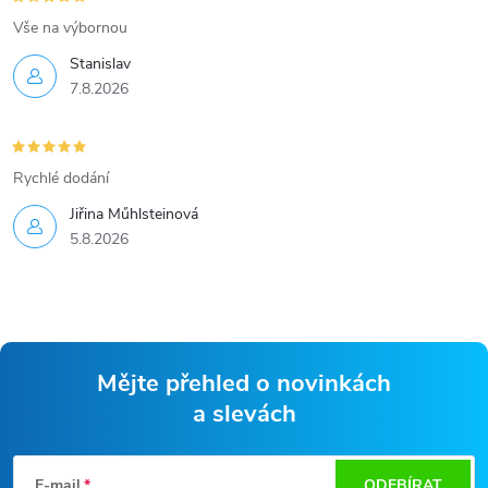
Vše na výbornou
Stanislav
7.8.2026
Rychlé dodání
Jiřina Műhlsteinová
5.8.2026
Mějte přehled o novinkách
a slevách
Z
á
E-mail
ODEBÍRAT