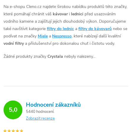
Na e-shopu Cleno.cz najdete širokou nabídku produktů této značky,
které pomáhají chránit váš
kávovar
i
lednici
před usazováním
vodního kamene a zajišťují jejich dlouhodobý výkon. Doporučujeme
také navštívit kategorie
filtry do lednic
a
filtry do kávovarů
nebo se
podívat na značky
Miele
a
Nespresso
, které nabízejí další kvalitní
vodní filtry
a příslušenství pro dokonalou chuť i čistotu vody.
Žádné produkty značky
Crystala
nebyly nalezeny...
Hodnocení zákazníků
5,0
5440 hodnocení
Zobrazit recenze