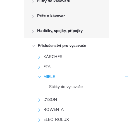
Filtry do kávovarů
r
Péče o kávovar
a
n
Hadičky, spojky, přípojky
n
Příslušenství pro vysavače
í
KÄRCHER
p
ETA
a
MIELE
n
Sáčky do vysavače
e
DYSON
l
ROWENTA
ELECTROLUX