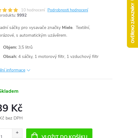
10 hodnocení
Podrobnosti hodnocení
produktu:
9992
adní sáčky pro vysavače značky
Miele
.
Textilní,
orázové, s automatickým uzávěrem.
Objem:
3,5 litrů
Obsah:
4 sáčky, 1 motorový filtr, 1 vzduchový filtr
ilní informace
Skladem
39 Kč
Kč bez DPH
ná
:
VLOŽIT DO KOŠÍKU