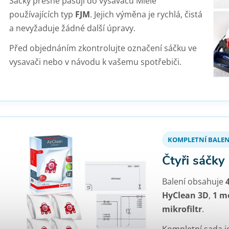
Sáčky přesně pasují do vysavačů Miele
používajících typ
FJM
. Jejich výměna je rychlá, čistá
a nevyžaduje žádné další úpravy.
Před objednáním zkontrolujte označení sáčku ve
vysavači nebo v návodu k vašemu spotřebiči.
KOMPLETNÍ BALEN
Čtyři sáčky 
Balení obsahuje
HyClean 3D
,
1 mo
mikrofiltr
.
Kompletní sada j