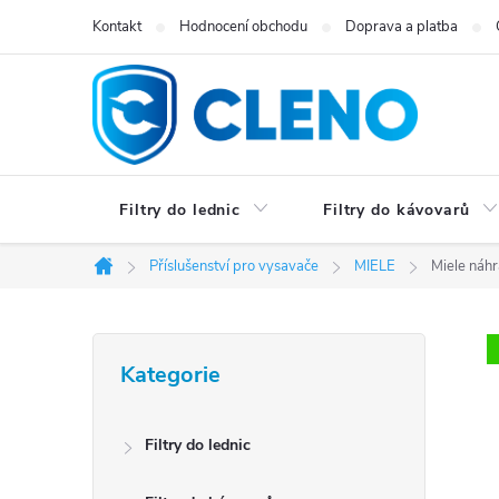
Přejít
Kontakt
Hodnocení obchodu
Doprava a platba
na
obsah
Filtry do lednic
Filtry do kávovarů
Příslušenství pro vysavače
MIELE
Miele náh
Domů
P
Přeskočit
Kategorie
kategorie
o
s
Filtry do lednic
t