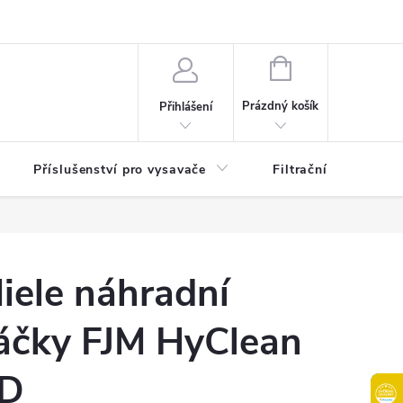
osobních údajů
B2B | Velkoobchodní prodej
Věrnostní program
NÁKUPNÍ
KOŠÍK
Prázdný košík
Přihlášení
Příslušenství pro vysavače
Filtrační patrony do
iele náhradní
áčky FJM HyClean
D