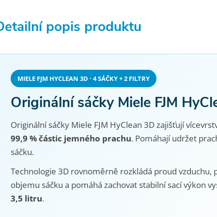
Detailní popis produktu
MIELE FJM HYCLEAN 3D · 4 SÁČKY + 2 FILTRY
Originální sáčky Miele FJM HyC
Originální sáčky Miele FJM HyClean 3D zajišťují vícevrstv
99,9 % částic jemného prachu
. Pomáhají udržet prac
sáčku.
Technologie 3D rovnoměrně rozkládá proud vzduchu, p
objemu sáčku a pomáhá zachovat stabilní sací výkon v
3,5 litru
.