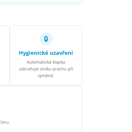
🔒
Hygienické uzavření
Automatická klapka
í
zabraňuje úniku prachu při
výměně.
litru.