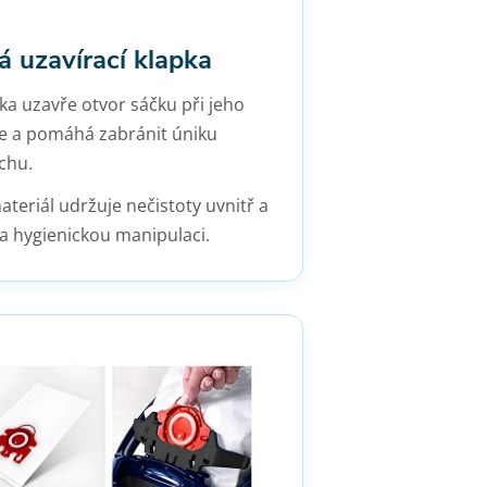
 uzavírací klapka
ka uzavře otvor sáčku při jeho
če a pomáhá zabránit úniku
chu.
teriál udržuje nečistoty uvnitř a
a hygienickou manipulaci.