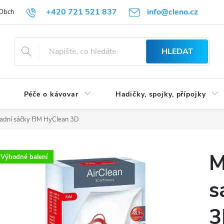
+420 721 521 837
info@cleno.cz
Obchodní podmínky
Reklamace a vrácení zboží
Podmínky ochrany 
HLEDAT
Péče o kávovar
Hadičky, spojky, přípojky
radní sáčky FJM HyClean 3D
M
Výhodné balení
s
3