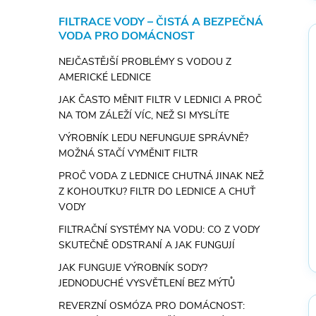
FILTRACE VODY – ČISTÁ A BEZPEČNÁ
VODA PRO DOMÁCNOST
NEJČASTĚJŠÍ PROBLÉMY S VODOU Z
AMERICKÉ LEDNICE
JAK ČASTO MĚNIT FILTR V LEDNICI A PROČ
NA TOM ZÁLEŽÍ VÍC, NEŽ SI MYSLÍTE
VÝROBNÍK LEDU NEFUNGUJE SPRÁVNĚ?
MOŽNÁ STAČÍ VYMĚNIT FILTR
PROČ VODA Z LEDNICE CHUTNÁ JINAK NEŽ
Z KOHOUTKU? FILTR DO LEDNICE A CHUŤ
VODY
FILTRAČNÍ SYSTÉMY NA VODU: CO Z VODY
SKUTEČNĚ ODSTRANÍ A JAK FUNGUJÍ
JAK FUNGUJE VÝROBNÍK SODY?
JEDNODUCHÉ VYSVĚTLENÍ BEZ MÝTŮ
REVERZNÍ OSMÓZA PRO DOMÁCNOST: