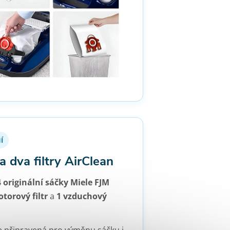
Í
a dva filtry AirClean
4 originální sáčky Miele FJM
torový filtr
a
1 vzduchový
e připravená pro výměnu sáčku i