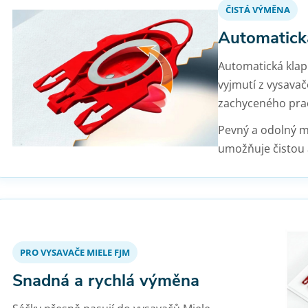
ČISTÁ VÝMĚNA
Automatická
Automatická klap
vyjmutí z vysava
zachyceného pra
Pevný a odolný ma
umožňuje čistou 
PRO VYSAVAČE MIELE FJM
Snadná a rychlá výměna