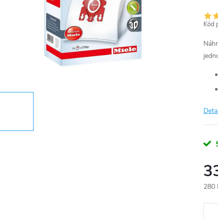
Kód 
Náhr
jedn
Deta
3
280 
Měr
cena