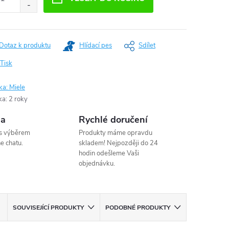
Dotaz k produktu
Hlídací pes
Sdílet
Tisk
ka:
Miele
ka
:
2 roky
na
Rychlé doručení
s výběrem
Produkty máme opravdu
e chatu.
skladem! Nejpozději do 24
hodin odešleme Vaši
objednávku.
SOUVISEJÍCÍ PRODUKTY
PODOBNÉ PRODUKTY