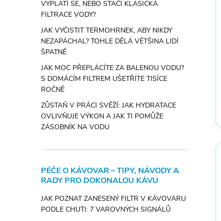
VYPLATÍ SE, NEBO STAČÍ KLASICKÁ
FILTRACE VODY?
JAK VYČISTIT TERMOHRNEK, ABY NIKDY
NEZAPÁCHAL? TOHLE DĚLÁ VĚTŠINA LIDÍ
ŠPATNĚ
JAK MOC PŘEPLÁCÍTE ZA BALENOU VODU?
S DOMÁCÍM FILTREM UŠETŘÍTE TISÍCE
ROČNĚ
ZŮSTAŇ V PRÁCI SVĚŽÍ: JAK HYDRATACE
OVLIVŇUJE VÝKON A JAK TI POMŮŽE
ZÁSOBNÍK NA VODU
PÉČE O KÁVOVAR – TIPY, NÁVODY A
RADY PRO DOKONALOU KÁVU
JAK POZNAT ZANESENÝ FILTR V KÁVOVARU
PODLE CHUTI: 7 VAROVNÝCH SIGNÁLŮ